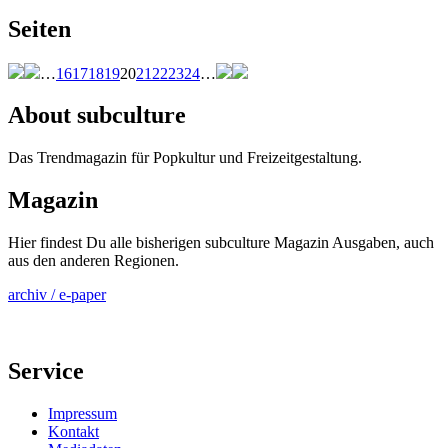
Seiten
…
16
17
18
19
20
21
22
23
24
…
About subculture
Das Trendmagazin für Popkultur und Freizeitgestaltung.
Magazin
Hier findest Du alle bisherigen subculture Magazin Ausgaben, auch
aus den anderen Regionen.
archiv / e-paper
Service
Impressum
Kontakt