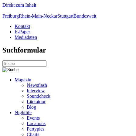
Direkt zum Inhalt
Freiburg
Rhein-Main-Neckar
Stuttgart
Bundesweit
Kontakt
E-Paper
Mediadaten
Suchformular
Magazin
Newsflash
Interview
Soundcheck
Literatour
Blog
Nightlife
Events
Locations
Partypics
Charts