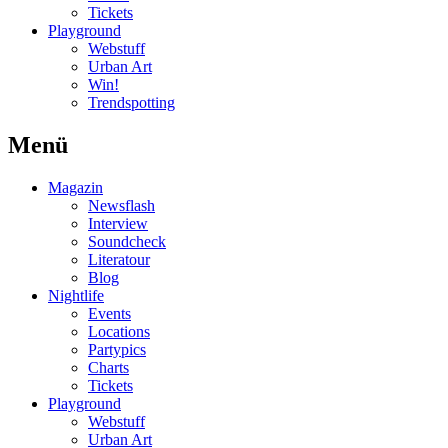
Tickets
Playground
Webstuff
Urban Art
Win!
Trendspotting
Menü
Magazin
Newsflash
Interview
Soundcheck
Literatour
Blog
Nightlife
Events
Locations
Partypics
Charts
Tickets
Playground
Webstuff
Urban Art