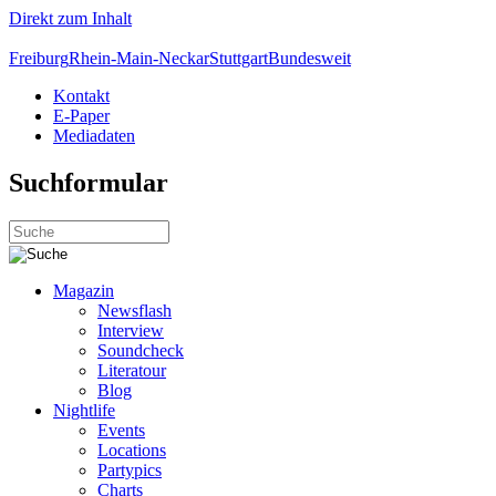
Direkt zum Inhalt
Freiburg
Rhein-Main-Neckar
Stuttgart
Bundesweit
Kontakt
E-Paper
Mediadaten
Suchformular
Magazin
Newsflash
Interview
Soundcheck
Literatour
Blog
Nightlife
Events
Locations
Partypics
Charts