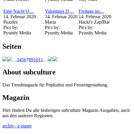
Eine Nacht O…
Valentines D…
Freitags im…
14. Februar 2020
14. Februar 2020
14. Februar 2020
Puzzles
Maria
Hackl's ZapfBar
Pics by:
Pics by:
Pics by:
Pyunity Media
Pyunity Media
Pyunity Media
Seiten
…
3
4
5
6
7
8
9
10
11
…
About subculture
Das Trendmagazin für Popkultur und Freizeitgestaltung.
Magazin
Hier findest Du alle bisherigen subculture Magazin Ausgaben, auch
aus den anderen Regionen.
archiv / e-paper