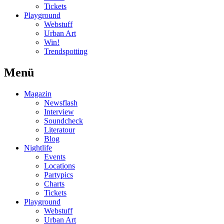
Tickets
Playground
Webstuff
Urban Art
Win!
Trendspotting
Menü
Magazin
Newsflash
Interview
Soundcheck
Literatour
Blog
Nightlife
Events
Locations
Partypics
Charts
Tickets
Playground
Webstuff
Urban Art