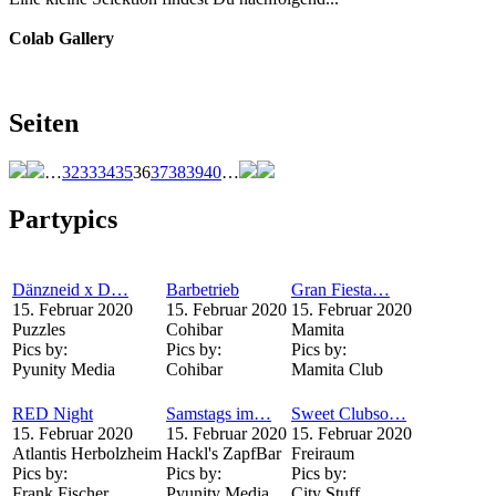
Colab Gallery
Seiten
…
32
33
34
35
36
37
38
39
40
…
Partypics
Dänzneid x D…
Barbetrieb
Gran Fiesta…
15. Februar 2020
15. Februar 2020
15. Februar 2020
Puzzles
Cohibar
Mamita
Pics by:
Pics by:
Pics by:
Pyunity Media
Cohibar
Mamita Club
RED Night
Samstags im…
Sweet Clubso…
15. Februar 2020
15. Februar 2020
15. Februar 2020
Atlantis Herbolzheim
Hackl's ZapfBar
Freiraum
Pics by:
Pics by:
Pics by:
Frank Fischer
Pyunity Media
City Stuff