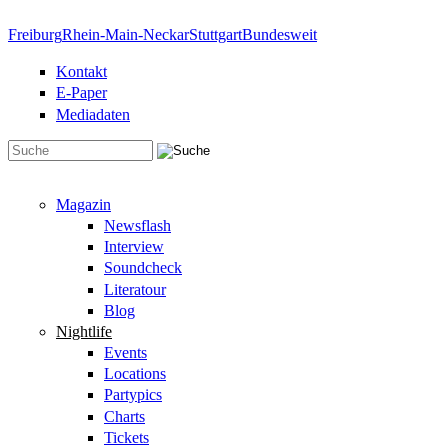
Direkt zum Inhalt
Freiburg
Rhein-Main-Neckar
Stuttgart
Bundesweit
Kontakt
E-Paper
Mediadaten
Suchformular
Magazin
Newsflash
Interview
Soundcheck
Literatour
Blog
Nightlife
Events
Locations
Partypics
Charts
Tickets