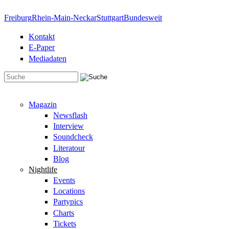
Direkt zum Inhalt
Freiburg
Rhein-Main-Neckar
Stuttgart
Bundesweit
Kontakt
E-Paper
Mediadaten
Suchformular
Magazin
Newsflash
Interview
Soundcheck
Literatour
Blog
Nightlife
Events
Locations
Partypics
Charts
Tickets