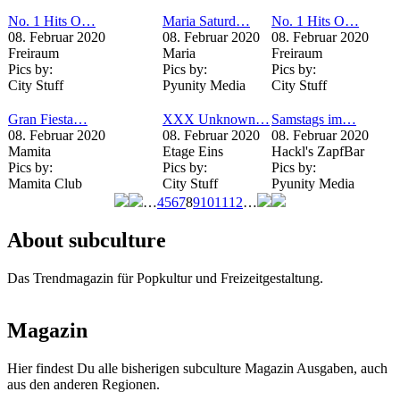
No. 1 Hits O…
Maria Saturd…
No. 1 Hits O…
08. Februar 2020
08. Februar 2020
08. Februar 2020
Freiraum
Maria
Freiraum
Pics by:
Pics by:
Pics by:
City Stuff
Pyunity Media
City Stuff
Gran Fiesta…
XXX Unknown…
Samstags im…
08. Februar 2020
08. Februar 2020
08. Februar 2020
Mamita
Etage Eins
Hackl's ZapfBar
Pics by:
Pics by:
Pics by:
Mamita Club
City Stuff
Pyunity Media
…
4
5
6
7
8
9
10
11
12
…
Seiten
About subculture
Das Trendmagazin für Popkultur und Freizeitgestaltung.
Magazin
Hier findest Du alle bisherigen subculture Magazin Ausgaben, auch
aus den anderen Regionen.