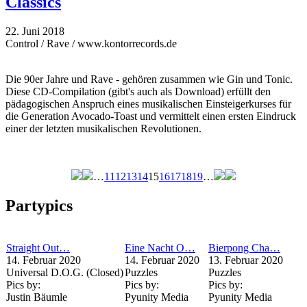
Classics
22. Juni 2018
Control / Rave / www.kontorrecords.de
Die 90er Jahre und Rave - gehören zusammen wie Gin und Tonic.
Diese CD-Compilation (gibt's auch als Download) erfüllt den
pädagogischen Anspruch eines musikalischen Einsteigerkurses für
die Generation Avocado-Toast und vermittelt einen ersten Eindruck
einer der letzten musikalischen Revolutionen.
…
11
12
13
14
15
16
17
18
19
…
Seiten
Partypics
Straight Out…
Eine Nacht O…
Bierpong Cha…
14. Februar 2020
14. Februar 2020
13. Februar 2020
Universal D.O.G. (Closed)
Puzzles
Puzzles
Pics by:
Pics by:
Pics by:
Justin Bäumle
Pyunity Media
Pyunity Media