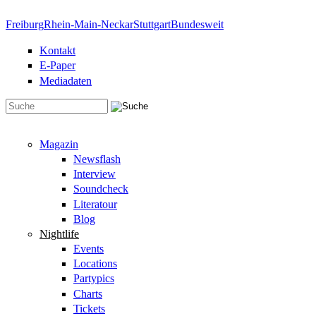
Direkt zum Inhalt
Freiburg
Rhein-Main-Neckar
Stuttgart
Bundesweit
Kontakt
E-Paper
Mediadaten
Suchformular
Magazin
Newsflash
Interview
Soundcheck
Literatour
Blog
Nightlife
Events
Locations
Partypics
Charts
Tickets