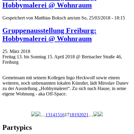
Hobbymalerei @ Wohnraum
Gespeichert von
Matthias Boksch
am/um So, 25/03/2018 - 18:15
Gruppenausstellung Freiburg:
Hobbymalerei @ Wohnraum
25. März 2018
Freitag 13. bis Sonntag 15. April 2018 @ Breisacher Straße 46,
Freiburg
Gemeinsam mit seinem Kollegen Ingo Heckwolf sowie einem
weiteren, noch unbenannten lokalen Künstler, lädt Miroslav Danev
zu der Ausstellung „Hobbymalerei“. Zu sich nach Hause, in seine
eigene Wohnung - aka Off-Space.
…
13
14
15
16
17
18
19
20
21
…
Seiten
Partypics