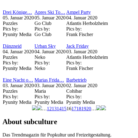
Drei Könige…
Apres Ski To…
Ampel Party
05. Januar 2020
05. Januar 2020
04. Januar 2020
Puzzles
Go Club
Atlantis Herbolzheim
Pics by:
Pics by:
Pics by:
Pyunity Media
Go Club
Frank Fischer
Dänzneid
Urban Sky
Jack Friday
04. Januar 2020
04. Januar 2020
03. Januar 2020
Puzzles
Neko
Atlantis Herbolzheim
Pics by:
Pics by:
Pics by:
Pyunity Media
Neko
Frank Fischer
Eine Nacht o…
Marias Frida…
Barbetrieb
03. Januar 2020
03. Januar 2020
02. Januar 2020
Puzzles
Maria
Cohibar
Pics by:
Pics by:
Pics by:
Pyunity Media
Pyunity Media
Pyunity Media
…
12
13
14
15
16
17
18
19
20
…
Seiten
About subculture
Das Trendmagazin für Popkultur und Freizeitgestaltung.