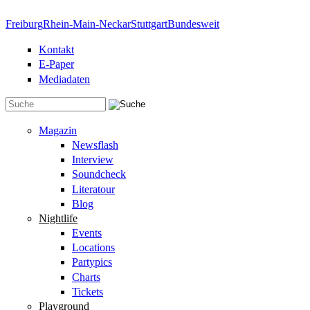
Direkt zum Inhalt
Freiburg
Rhein-Main-Neckar
Stuttgart
Bundesweit
Kontakt
E-Paper
Mediadaten
Suchformular
Magazin
Newsflash
Interview
Soundcheck
Literatour
Blog
Nightlife
Events
Locations
Partypics
Charts
Tickets
Playground