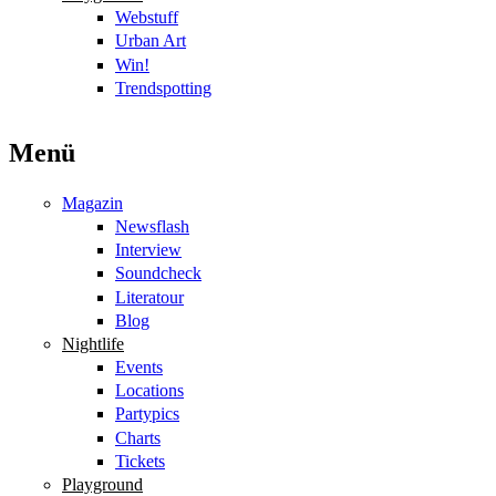
Webstuff
Urban Art
Win!
Trendspotting
Menü
Magazin
Newsflash
Interview
Soundcheck
Literatour
Blog
Nightlife
Events
Locations
Partypics
Charts
Tickets
Playground