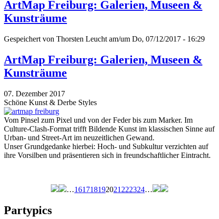
ArtMap Freiburg: Galerien, Museen &
Kunsträume
Gespeichert von
Thorsten Leucht
am/um Do, 07/12/2017 - 16:29
ArtMap Freiburg: Galerien, Museen &
Kunsträume
07. Dezember 2017
Schöne Kunst & Derbe Styles
Vom Pinsel zum Pixel und von der Feder bis zum Marker. Im
Culture-Clash-Format trifft Bildende Kunst im klassischen Sinne auf
Urban- und Street-Art im neuzeitlichen Gewand.
Unser Grundgedanke hierbei: Hoch- und Subkultur verzichten auf
ihre Vorsilben und präsentieren sich in freundschaftlicher Eintracht.
…
16
17
18
19
20
21
22
23
24
…
Seiten
Partypics