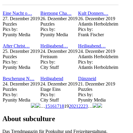
Eine Nacht o…
Bierpong Cha…
Kult Donners…
27. Dezember 2019
26. Dezember 2019
26. Dezember 2019
Puzzles
Puzzles
Atlantis Herbolzheim
Pics by:
Pics by:
Pics by:
Pyunity Media
Pyunity Media
Frank Fischer
After Christ…
Heiligabend…
Heiligabend…
25. Dezember 2019
24. Dezember 2019
24. Dezember 2019
Puzzles
Freiraum
Atlantis Herbolzheim
Pics by:
Pics by:
Pics by:
Pyunity Media
City Stuff
Atlantis Herbolzheim
Bescherung N…
Heiligabend
Dänzneid
24. Dezember 2019
24. Dezember 2019
21. Dezember 2019
Puzzles
Etage Eins
Puzzles
Pics by:
Pics by:
Pics by:
Pyunity Media
City Stuff
Pyunity Media
…
15
16
17
18
19
20
21
22
23
…
Seiten
About subculture
Das Trendmagazin für Popkultur und Freizeitgestaltung.