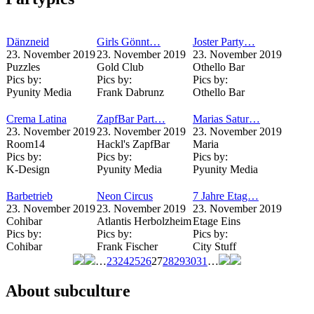
Dänzneid
Girls Gönnt…
Joster Party…
23. November 2019
23. November 2019
23. November 2019
Puzzles
Gold Club
Othello Bar
Pics by:
Pics by:
Pics by:
Pyunity Media
Frank Dabrunz
Othello Bar
Crema Latina
ZapfBar Part…
Marias Satur…
23. November 2019
23. November 2019
23. November 2019
Room14
Hackl's ZapfBar
Maria
Pics by:
Pics by:
Pics by:
K-Design
Pyunity Media
Pyunity Media
Barbetrieb
Neon Circus
7 Jahre Etag…
23. November 2019
23. November 2019
23. November 2019
Cohibar
Atlantis Herbolzheim
Etage Eins
Pics by:
Pics by:
Pics by:
Cohibar
Frank Fischer
City Stuff
…
23
24
25
26
27
28
29
30
31
…
Seiten
About subculture