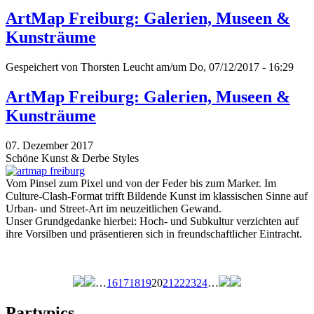
ArtMap Freiburg: Galerien, Museen &
Kunsträume
Gespeichert von
Thorsten Leucht
am/um Do, 07/12/2017 - 16:29
ArtMap Freiburg: Galerien, Museen &
Kunsträume
07. Dezember 2017
Schöne Kunst & Derbe Styles
Vom Pinsel zum Pixel und von der Feder bis zum Marker. Im
Culture-Clash-Format trifft Bildende Kunst im klassischen Sinne auf
Urban- und Street-Art im neuzeitlichen Gewand.
Unser Grundgedanke hierbei: Hoch- und Subkultur verzichten auf
ihre Vorsilben und präsentieren sich in freundschaftlicher Eintracht.
…
16
17
18
19
20
21
22
23
24
…
Seiten
Partypics