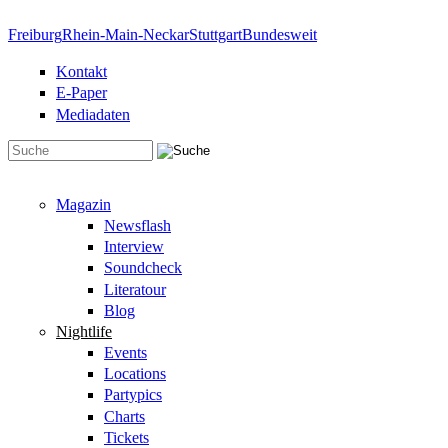
Direkt zum Inhalt
Freiburg
Rhein-Main-Neckar
Stuttgart
Bundesweit
Kontakt
E-Paper
Mediadaten
Suchformular
Magazin
Newsflash
Interview
Soundcheck
Literatour
Blog
Nightlife
Events
Locations
Partypics
Charts
Tickets