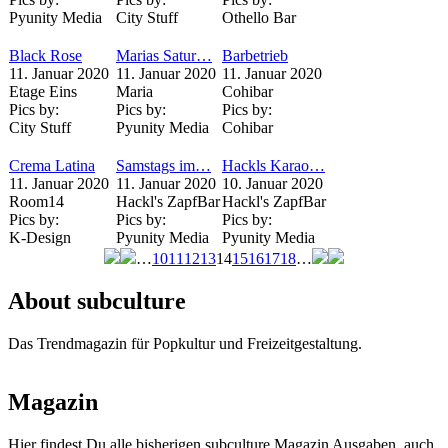
Pyunity Media
City Stuff
Othello Bar
Black Rose
Marias Satur…
Barbetrieb
11. Januar 2020
11. Januar 2020
11. Januar 2020
Etage Eins
Maria
Cohibar
Pics by:
Pics by:
Pics by:
City Stuff
Pyunity Media
Cohibar
Crema Latina
Samstags im…
Hackls Karao…
11. Januar 2020
11. Januar 2020
10. Januar 2020
Room14
Hackl's ZapfBar
Hackl's ZapfBar
Pics by:
Pics by:
Pics by:
K-Design
Pyunity Media
Pyunity Media
…
10
11
12
13
14
15
16
17
18
…
Seiten
About subculture
Das Trendmagazin für Popkultur und Freizeitgestaltung.
Magazin
Hier findest Du alle bisherigen subculture Magazin Ausgaben, auch