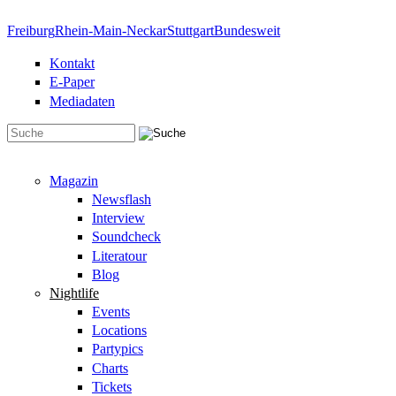
Direkt zum Inhalt
Freiburg
Rhein-Main-Neckar
Stuttgart
Bundesweit
Kontakt
E-Paper
Mediadaten
Suchformular
Magazin
Newsflash
Interview
Soundcheck
Literatour
Blog
Nightlife
Events
Locations
Partypics
Charts
Tickets