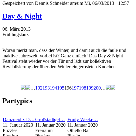
Gespeichert von
Dennis Schneider
am/um Mi, 06/03/2013 - 12:57
Day & Night
06. März 2013
Frühlingstanz
Woran merkt man, dass der Winter, und damit auch die faule und
inaktive Jahreszeit, vorbei ist? Ganz einfach! Das Day & Night
Festival steht wieder vor der Tür und lädt zur kollektiven
Revitalisierung der über den Winter eingerosteten Knochen.
…
192
193
194
195
196
197
198
199
200
…
Seiten
Partypics
Dänzneid x D…
Großstadtgef…
Fruity Weeke…
11. Januar 2020
11. Januar 2020
11. Januar 2020
Puzzles
Freiraum
Othello Bar
Pics by:
Pics by:
Pics by: