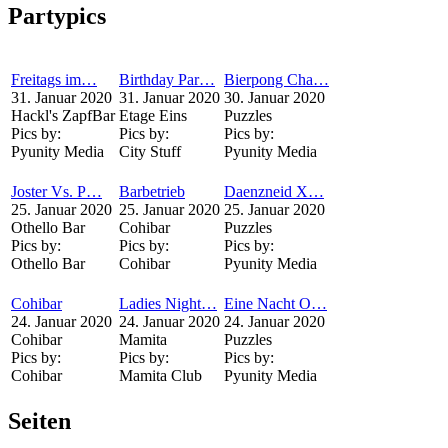
Partypics
Freitags im…
Birthday Par…
Bierpong Cha…
31. Januar 2020
31. Januar 2020
30. Januar 2020
Hackl's ZapfBar
Etage Eins
Puzzles
Pics by:
Pics by:
Pics by:
Pyunity Media
City Stuff
Pyunity Media
Joster Vs. P…
Barbetrieb
Daenzneid X…
25. Januar 2020
25. Januar 2020
25. Januar 2020
Othello Bar
Cohibar
Puzzles
Pics by:
Pics by:
Pics by:
Othello Bar
Cohibar
Pyunity Media
Cohibar
Ladies Night…
Eine Nacht O…
24. Januar 2020
24. Januar 2020
24. Januar 2020
Cohibar
Mamita
Puzzles
Pics by:
Pics by:
Pics by:
Cohibar
Mamita Club
Pyunity Media
Seiten