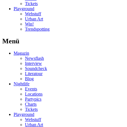
Tickets
Playground
Webstuff
Urban Art
Win!
Trendspotting
Menü
Magazin
Newsflash
Interview
Soundcheck
Literatour
Blog
Nightlife
Events
Locations
Partypics
Charts
Tickets
Playground
Webstuff
Urban Art