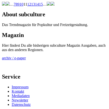
…
7
8
9
10
11
12
13
14
15
…
About subculture
Das Trendmagazin für Popkultur und Freizeitgestaltung.
Magazin
Hier findest Du alle bisherigen subculture Magazin Ausgaben, auch
aus den anderen Regionen.
archiv / e-paper
Service
Impressum
Kontakt
Mediadaten
Newsletter
Datenschutz