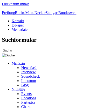
Direkt zum Inhalt
Freiburg
Rhein-Main-Neckar
Stuttgart
Bundesweit
Kontakt
E-Paper
Mediadaten
Suchformular
Magazin
Newsflash
Interview
Soundcheck
Literatour
Blog
Nightlife
Events
Locations
Partypics
Charts