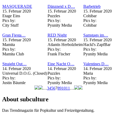
MASQUERADE
Dänzneid x D…
Barbetrieb
15. Februar 2020
15. Februar 2020
15. Februar 2020
Etage Eins
Puzzles
Cohibar
Pics by:
Pics by:
Pics by:
City Stuff
Pyunity Media
Cohibar
Gran Fiesta…
RED Night
Samstags im…
15. Februar 2020
15. Februar 2020
15. Februar 2020
Mamita
Atlantis Herbolzheim
Hackl's ZapfBar
Pics by:
Pics by:
Pics by:
Mamita Club
Frank Fischer
Pyunity Media
Straight Out…
Eine Nacht O…
Valentines D…
14. Februar 2020
14. Februar 2020
14. Februar 2020
Universal D.O.G. (Closed)
Puzzles
Maria
Pics by:
Pics by:
Pics by:
Justin Bäumle
Pyunity Media
Pyunity Media
…
3
4
5
6
7
8
9
10
11
…
Seiten
About subculture
Das Trendmagazin für Popkultur und Freizeitgestaltung.