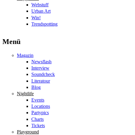
Webstuff
Urban Art
Win!
Trendspotting
Menü
Magazin
Newsflash
Interview
Soundcheck
Literatour
Blog
Nightlife
Events
Locations
Partypics
Charts
Tickets
Playground