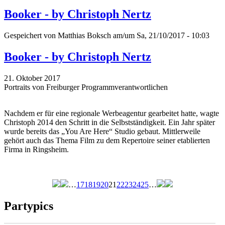
Booker - by Christoph Nertz
Gespeichert von
Matthias Boksch
am/um Sa, 21/10/2017 - 10:03
Booker - by Christoph Nertz
21. Oktober 2017
Portraits von Freiburger Programmverantwortlichen
Nachdem er für eine regionale Werbeagentur gearbeitet hatte, wagte
Christoph 2014 den Schritt in die Selbstständigkeit. Ein Jahr später
wurde bereits das „You Are Here“ Studio gebaut. Mittlerweile
gehört auch das Thema Film zu dem Repertoire seiner etablierten
Firma in Ringsheim.
…
17
18
19
20
21
22
23
24
25
…
Seiten
Partypics