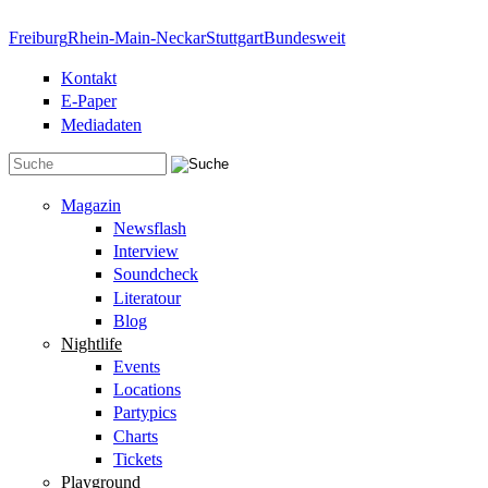
Direkt zum Inhalt
Freiburg
Rhein-Main-Neckar
Stuttgart
Bundesweit
Kontakt
E-Paper
Mediadaten
Suchformular
Magazin
Newsflash
Interview
Soundcheck
Literatour
Blog
Nightlife
Events
Locations
Partypics
Charts
Tickets
Playground