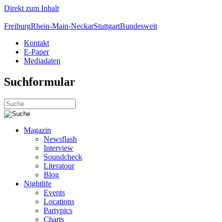
Direkt zum Inhalt
Freiburg
Rhein-Main-Neckar
Stuttgart
Bundesweit
Kontakt
E-Paper
Mediadaten
Suchformular
Magazin
Newsflash
Interview
Soundcheck
Literatour
Blog
Nightlife
Events
Locations
Partypics
Charts