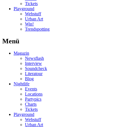
Tickets
Playground
Webstuff
Urban Art
Win!
Trendspotting
Menü
Magazin
Newsflash
Interview
Soundcheck
Literatour
Blog
Nightlife
Events
Locations
Partypics
Charts
Tickets
Playground
Webstuff
Urban Art