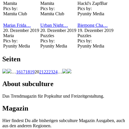
Mamita
Mamita
Hackl's ZapfBar
Pics by:
Pics by:
Pics by:
Mamita Club
Mamita Club
Pyunity Media
Marias Frida…
Urban Night…
Bierpong Cha…
20. Dezember 2019
20. Dezember 2019
19. Dezember 2019
Maria
Puzzles
Puzzles
Pics by:
Pics by:
Pics by:
Pyunity Media
Pyunity Media
Pyunity Media
Seiten
…
16
17
18
19
20
21
22
23
24
…
About subculture
Das Trendmagazin für Popkultur und Freizeitgestaltung.
Magazin
Hier findest Du alle bisherigen subculture Magazin Ausgaben, auch
aus den anderen Regionen.