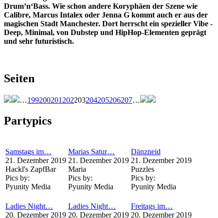
Drum’n‘Bass. Wie schon andere Koryphäen der Szene wie
Calibre, Marcus Intalex oder Jenna G kommt auch er aus der
magischen Stadt Manchester. Dort herrscht ein spezieller Vibe -
Deep, Minimal, von Dubstep und HipHop-Elementen geprägt
und sehr futuristisch.
Seiten
…
199
200
201
202
203
204
205
206
207
…
Partypics
Samstags im…
Marias Satur…
Dänzneid
21. Dezember 2019
21. Dezember 2019
21. Dezember 2019
Hackl's ZapfBar
Maria
Puzzles
Pics by:
Pics by:
Pics by:
Pyunity Media
Pyunity Media
Pyunity Media
Ladies Night…
Ladies Night…
Freitags im…
20. Dezember 2019
20. Dezember 2019
20. Dezember 2019