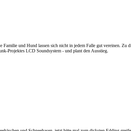
usive Familie und Hund lassen sich nicht in jedem Falle gut vereinen. 
nk-Projektes LCD Soundsystem - und plant den Ausstieg.
neehäschen und Schneehasen, jetzt bitte mal zum dicksten Edding gr