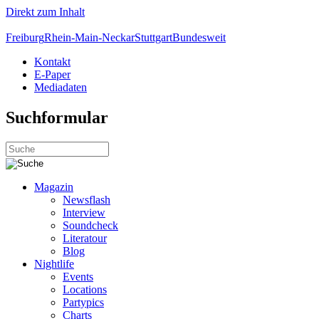
Direkt zum Inhalt
Freiburg
Rhein-Main-Neckar
Stuttgart
Bundesweit
Kontakt
E-Paper
Mediadaten
Suchformular
Magazin
Newsflash
Interview
Soundcheck
Literatour
Blog
Nightlife
Events
Locations
Partypics
Charts