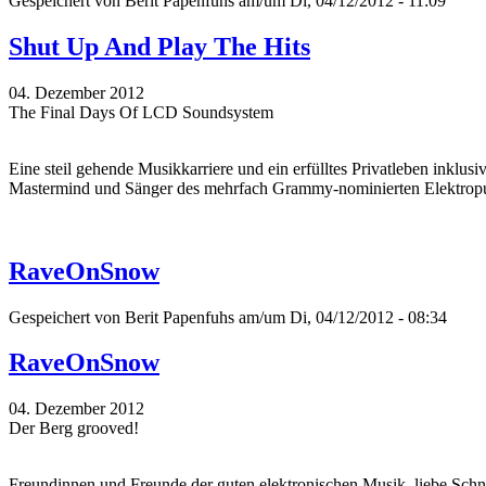
Gespeichert von
Berit Papenfuhs
am/um Di, 04/12/2012 - 11:09
Shut Up And Play The Hits
04. Dezember 2012
The Final Days Of LCD Soundsystem
Eine steil gehende Musikkarriere und ein erfülltes Privatleben inkl
Mastermind und Sänger des mehrfach Grammy-nominierten Elektropu
RaveOnSnow
Gespeichert von
Berit Papenfuhs
am/um Di, 04/12/2012 - 08:34
RaveOnSnow
04. Dezember 2012
Der Berg grooved!
Freundinnen und Freunde der guten elektronischen Musik, liebe Sch