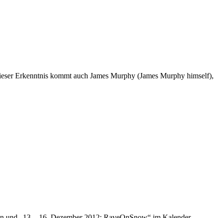
Zu dieser Erkenntnis kommt auch James Murphy (James Murphy himself),
eifen und „13. - 16. Dezember 2012: RaveOnSnow“ im Kalender