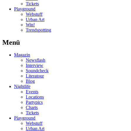
Tickets
Playground
Webstuff
Urban Art
Win!
Trendspotting
Menü
Magazin
Newsflash
Interview
Soundcheck
Literatour
Blog
Nightlife
Events
Locations
Partypics
Charts
Tickets
Playground
Webstuff
Urban Art