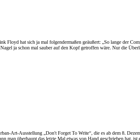
k Floyd hat sich ja mal folgendermaßen geäußert: „So lange der Comp
 Nagel ja schon mal sauber auf den Kopf getroffen wäre. Nur die Über
ban-Art-Ausstellung „Don't Forget To Write“, die es ab dem 8. Dezembe
nn man überhaupt das letzte Mal etwas von Hand geschrieben hat, ist es 