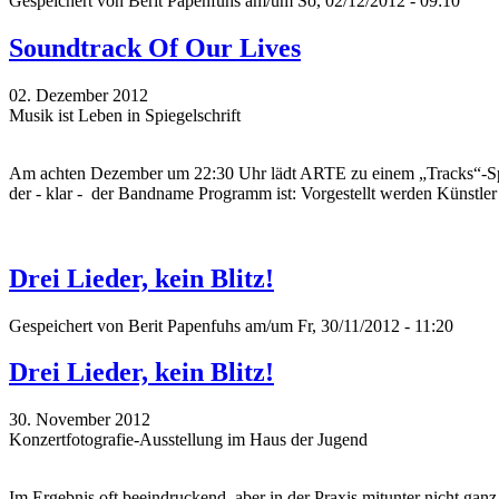
Gespeichert von
Berit Papenfuhs
am/um So, 02/12/2012 - 09:10
Soundtrack Of Our Lives
02. Dezember 2012
Musik ist Leben in Spiegelschrift
Am achten Dezember um 22:30 Uhr lädt ARTE zu einem „Tracks“-Spe
der - klar - der Bandname Programm ist: Vorgestellt werden Künstler
Drei Lieder, kein Blitz!
Gespeichert von
Berit Papenfuhs
am/um Fr, 30/11/2012 - 11:20
Drei Lieder, kein Blitz!
30. November 2012
Konzertfotografie-Ausstellung im Haus der Jugend
Im Ergebnis oft beeindruckend, aber in der Praxis mitunter nicht gan