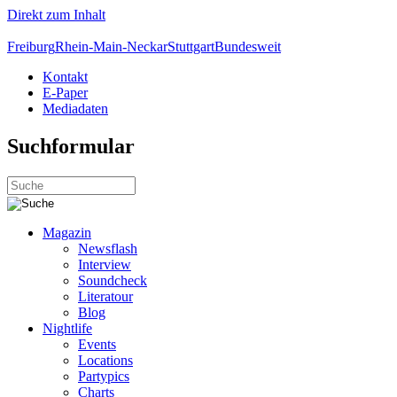
Direkt zum Inhalt
Freiburg
Rhein-Main-Neckar
Stuttgart
Bundesweit
Kontakt
E-Paper
Mediadaten
Suchformular
Magazin
Newsflash
Interview
Soundcheck
Literatour
Blog
Nightlife
Events
Locations
Partypics
Charts