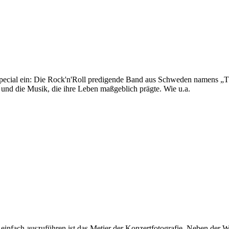
cial ein: Die Rock'n'Roll predigende Band aus Schweden namens „Th
 und die Musik, die ihre Leben maßgeblich prägte. Wie u.a.
z einfach auszuführen ist das Metier der Konzertfotografie. Neben der 