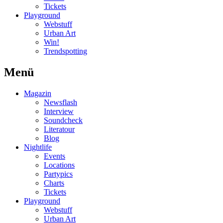
Tickets
Playground
Webstuff
Urban Art
Win!
Trendspotting
Menü
Magazin
Newsflash
Interview
Soundcheck
Literatour
Blog
Nightlife
Events
Locations
Partypics
Charts
Tickets
Playground
Webstuff
Urban Art