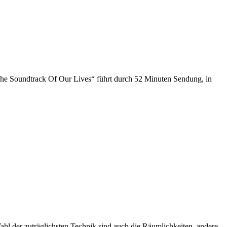
e Soundtrack Of Our Lives“ führt durch 52 Minuten Sendung, in
Wahl der zuträglichsten Technik sind auch die Räumlichkeiten, andere