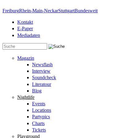
Direkt zum Inhalt
Freiburg
Rhein-Main-Neckar
Stuttgart
Bundesweit
Kontakt
E-Paper
Mediadaten
Suchformular
Magazin
Newsflash
Interview
Soundcheck
Literatour
Blog
Nightlife
Events
Locations
Partypics
Charts
Tickets
Playground