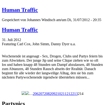
Human Traffic
Gespeichert von
Johannes Windisch
am/um Di, 31/07/2012 - 20:35
Human Traffic
31. Juli 2012
Featuring Carl Cox, John Simm, Danny Dyer u.a.
Wochenende ist angesagt - Sex, Drogen, Clubs und Partys feiern bis
zum Abwinken. Der junge Jip und seine Clique ziehen wie so oft
los und haben knapp 48 Stunden um Dampf abzulassen, 48 Stunden
zum Abtanzen, 48 Stunden Rausch abseits der Realität. Danach
beginnt für alle wieder der langweilige Alltag, den sie bis zum
nächsten Partywochenende irgendwie überstehen müssen...
…
206
207
208
209
210
211
212
213
214
Seiten
Partypics