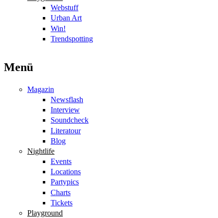
Webstuff
Urban Art
Win!
Trendspotting
Menü
Magazin
Newsflash
Interview
Soundcheck
Literatour
Blog
Nightlife
Events
Locations
Partypics
Charts
Tickets
Playground