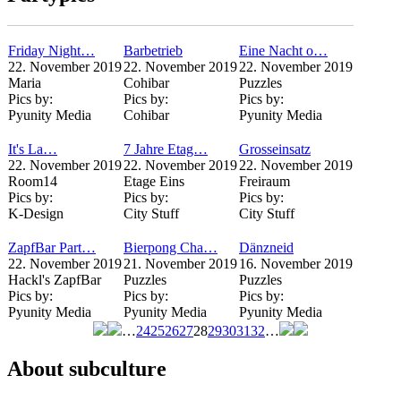
Friday Night…
Barbetrieb
Eine Nacht o…
22. November 2019
22. November 2019
22. November 2019
Maria
Cohibar
Puzzles
Pics by:
Pics by:
Pics by:
Pyunity Media
Cohibar
Pyunity Media
It's La…
7 Jahre Etag…
Grosseinsatz
22. November 2019
22. November 2019
22. November 2019
Room14
Etage Eins
Freiraum
Pics by:
Pics by:
Pics by:
K-Design
City Stuff
City Stuff
ZapfBar Part…
Bierpong Cha…
Dänzneid
22. November 2019
21. November 2019
16. November 2019
Hackl's ZapfBar
Puzzles
Puzzles
Pics by:
Pics by:
Pics by:
Pyunity Media
Pyunity Media
Pyunity Media
…
24
25
26
27
28
29
30
31
32
…
Seiten
About subculture