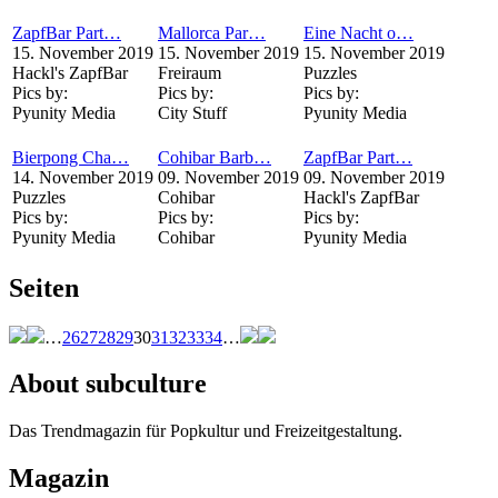
ZapfBar Part…
Mallorca Par…
Eine Nacht o…
15. November 2019
15. November 2019
15. November 2019
Hackl's ZapfBar
Freiraum
Puzzles
Pics by:
Pics by:
Pics by:
Pyunity Media
City Stuff
Pyunity Media
Bierpong Cha…
Cohibar Barb…
ZapfBar Part…
14. November 2019
09. November 2019
09. November 2019
Puzzles
Cohibar
Hackl's ZapfBar
Pics by:
Pics by:
Pics by:
Pyunity Media
Cohibar
Pyunity Media
Seiten
…
26
27
28
29
30
31
32
33
34
…
About subculture
Das Trendmagazin für Popkultur und Freizeitgestaltung.
Magazin