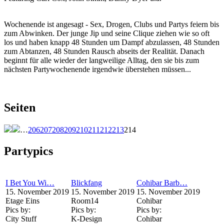
Wochenende ist angesagt - Sex, Drogen, Clubs und Partys feiern bis
zum Abwinken. Der junge Jip und seine Clique ziehen wie so oft
los und haben knapp 48 Stunden um Dampf abzulassen, 48 Stunden
zum Abtanzen, 48 Stunden Rausch abseits der Realität. Danach
beginnt für alle wieder der langweilige Alltag, den sie bis zum
nächsten Partywochenende irgendwie überstehen müssen...
Seiten
…
206
207
208
209
210
211
212
213
214
Partypics
I Bet You Wi…
Blickfang
Cohibar Barb…
15. November 2019
15. November 2019
15. November 2019
Etage Eins
Room14
Cohibar
Pics by:
Pics by:
Pics by:
City Stuff
K-Design
Cohibar