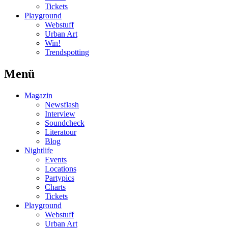
Tickets
Playground
Webstuff
Urban Art
Win!
Trendspotting
Menü
Magazin
Newsflash
Interview
Soundcheck
Literatour
Blog
Nightlife
Events
Locations
Partypics
Charts
Tickets
Playground
Webstuff
Urban Art