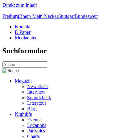
Direkt zum Inhalt
Freiburg
Rhein-Main-Neckar
Stuttgart
Bundesweit
Kontakt
E-Paper
Mediadaten
Suchformular
Magazin
Newsflash
Interview
Soundcheck
Literatour
Blog
Nightlife
Events
Locations
Partypics
Charts