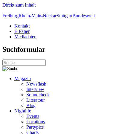
Direkt zum Inhalt
Freiburg
Rhein-Main-Neckar
Stuttgart
Bundesweit
Kontakt
E-Paper
Mediadaten
Suchformular
Magazin
Newsflash
Interview
Soundcheck
Literatour
Blog
Nightlife
Events
Locations
Partypics
Charts