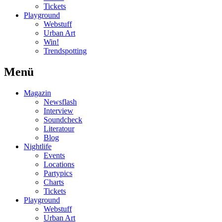
Tickets
Playground
Webstuff
Urban Art
Win!
Trendspotting
Menü
Magazin
Newsflash
Interview
Soundcheck
Literatour
Blog
Nightlife
Events
Locations
Partypics
Charts
Tickets
Playground
Webstuff
Urban Art