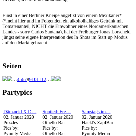
Einst in einer Berliner Kneipe angefixt von einem Mexikaner*
(*meint hier und im Folgenden ein alkoholhaltiges Getränk mit
Tomatenanteil, NICHT die Einwohner eines Nordamerikanischen
Landes - sorry Carlos Santana), hat der Freiburger Jonas Lorscheid
jüngst seine eigene Interpretation des In-Shots im Start-up-Modus
auf den Markt gebracht.
Seiten
…
4
5
6
7
8
9
10
11
12
…
Partypics
Dänzneid X D…
Spotted: Fre…
Samstags im…
02. Januar 2020
02. Januar 2020
02. Januar 2020
Puzzles
Othello Bar
Hackl's ZapfBar
Pics by:
Pics by:
Pics by:
Pyunity Media
Othello Bar
Pyunity Media