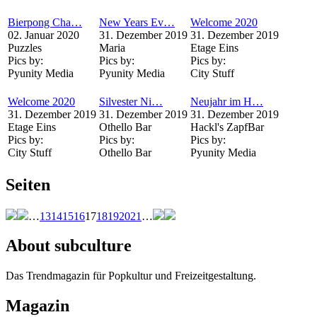
Bierpong Cha…
New Years Ev…
Welcome 2020
02. Januar 2020
31. Dezember 2019
31. Dezember 2019
Puzzles
Maria
Etage Eins
Pics by:
Pics by:
Pics by:
Pyunity Media
Pyunity Media
City Stuff
Welcome 2020
Silvester Ni…
Neujahr im H…
31. Dezember 2019
31. Dezember 2019
31. Dezember 2019
Etage Eins
Othello Bar
Hackl's ZapfBar
Pics by:
Pics by:
Pics by:
City Stuff
Othello Bar
Pyunity Media
Seiten
…
13
14
15
16
17
18
19
20
21
…
About subculture
Das Trendmagazin für Popkultur und Freizeitgestaltung.
Magazin