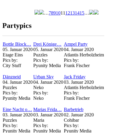
…
7
8
9
10
11
12
13
14
15
…
Seiten
Partypics
Bottle Block…
Drei Könige…
Ampel Party
05. Januar 2020
05. Januar 2020
04. Januar 2020
Etage Eins
Puzzles
Atlantis Herbolzheim
Pics by:
Pics by:
Pics by:
City Stuff
Pyunity Media
Frank Fischer
Dänzneid
Urban Sky
Jack Friday
04. Januar 2020
04. Januar 2020
03. Januar 2020
Puzzles
Neko
Atlantis Herbolzheim
Pics by:
Pics by:
Pics by:
Pyunity Media
Neko
Frank Fischer
Eine Nacht o…
Marias Frida…
Barbetrieb
03. Januar 2020
03. Januar 2020
02. Januar 2020
Puzzles
Maria
Cohibar
Pics by:
Pics by:
Pics by:
Pyunity Media
Pyunity Media
Pyunity Media