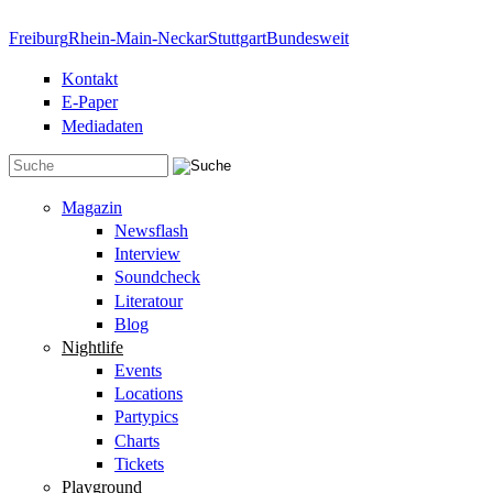
Direkt zum Inhalt
Freiburg
Rhein-Main-Neckar
Stuttgart
Bundesweit
Kontakt
E-Paper
Mediadaten
Suchformular
Magazin
Newsflash
Interview
Soundcheck
Literatour
Blog
Nightlife
Events
Locations
Partypics
Charts
Tickets
Playground