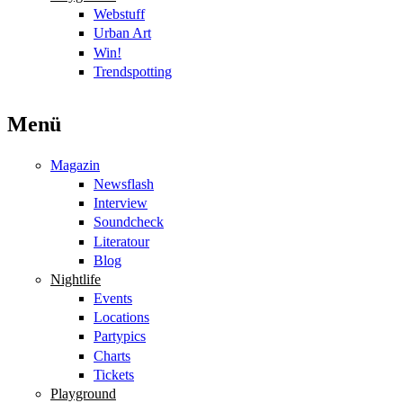
Webstuff
Urban Art
Win!
Trendspotting
Menü
Magazin
Newsflash
Interview
Soundcheck
Literatour
Blog
Nightlife
Events
Locations
Partypics
Charts
Tickets
Playground