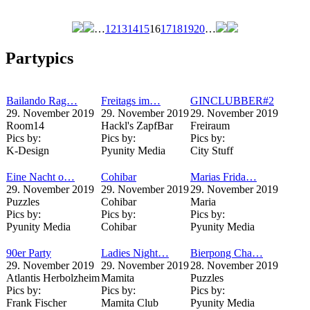
…
12
13
14
15
16
17
18
19
20
…
Seiten
Partypics
Bailando Rag…
Freitags im…
GINCLUBBER#2
29. November 2019
29. November 2019
29. November 2019
Room14
Hackl's ZapfBar
Freiraum
Pics by:
Pics by:
Pics by:
K-Design
Pyunity Media
City Stuff
Eine Nacht o…
Cohibar
Marias Frida…
29. November 2019
29. November 2019
29. November 2019
Puzzles
Cohibar
Maria
Pics by:
Pics by:
Pics by:
Pyunity Media
Cohibar
Pyunity Media
90er Party
Ladies Night…
Bierpong Cha…
29. November 2019
29. November 2019
28. November 2019
Atlantis Herbolzheim
Mamita
Puzzles
Pics by:
Pics by:
Pics by:
Frank Fischer
Mamita Club
Pyunity Media