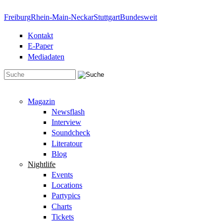
Direkt zum Inhalt
Freiburg
Rhein-Main-Neckar
Stuttgart
Bundesweit
Kontakt
E-Paper
Mediadaten
Suchformular
Magazin
Newsflash
Interview
Soundcheck
Literatour
Blog
Nightlife
Events
Locations
Partypics
Charts
Tickets