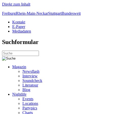
Direkt zum Inhalt
Freiburg
Rhein-Main-Neckar
Stuttgart
Bundesweit
Kontakt
E-Paper
Mediadaten
Suchformular
Magazin
Newsflash
Interview
Soundcheck
Literatour
Blog
Nightlife
Events
Locations
Partypics
Charts