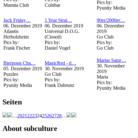
Pics by:
Mamita Club
Cohibar
Pyunity Media
Jack Friday…
1 Year Strai…
90er/2000er…
06. Dezember 2019
06. Dezember 2019
06. Dezember
Atlantis
Universal D.O.G.
2019
Herbolzheim
(Closed)
Go Club
Pics by:
Pics by:
Pics by:
Frank Fischer
Daniel Vogel
Go Club
Marias Satur…
Bierpong Cha…
MagicRed - d…
30. November
05. Dezember 2019
30. November 2019
2019
Puzzles
Go Club
Maria
Pics by:
Pics by:
Pics by:
Pyunity Media
Frank Dabrunz
Pyunity Media
Seiten
…
20
21
22
23
24
25
26
27
28
…
About subculture