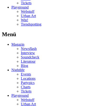
Tickets
Playground
Webstuff
Urban Art
Win!
Trendspotting
Menü
Magazin
Newsflash
Interview
Soundcheck
Literatour
Blog
Nightlife
Events
Locations
Partypics
Charts
Tickets
Playground
Webstuff
Urban Art