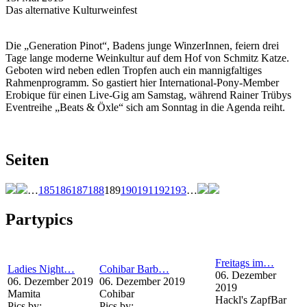
Das alternative Kulturweinfest
Die „Generation Pinot“, Badens junge WinzerInnen, feiern drei
Tage lange moderne Weinkultur auf dem Hof von Schmitz Katze.
Geboten wird neben edlen Tropfen auch ein mannigfaltiges
Rahmenprogramm. So gastiert hier International-Pony-Member
Erobique für einen Live-Gig am Samstag, während Rainer Trübys
Eventreihe „Beats & Öxle“ sich am Sonntag in die Agenda reiht.
Seiten
…
185
186
187
188
189
190
191
192
193
…
Partypics
Freitags im…
Ladies Night…
Cohibar Barb…
06. Dezember
06. Dezember 2019
06. Dezember 2019
2019
Mamita
Cohibar
Hackl's ZapfBar
Pics by:
Pics by: