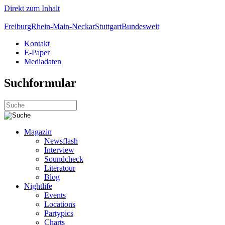
Direkt zum Inhalt
Freiburg
Rhein-Main-Neckar
Stuttgart
Bundesweit
Kontakt
E-Paper
Mediadaten
Suchformular
Magazin
Newsflash
Interview
Soundcheck
Literatour
Blog
Nightlife
Events
Locations
Partypics
Charts