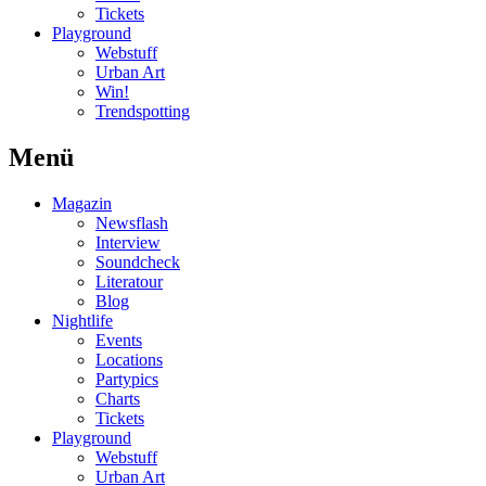
Tickets
Playground
Webstuff
Urban Art
Win!
Trendspotting
Menü
Magazin
Newsflash
Interview
Soundcheck
Literatour
Blog
Nightlife
Events
Locations
Partypics
Charts
Tickets
Playground
Webstuff
Urban Art