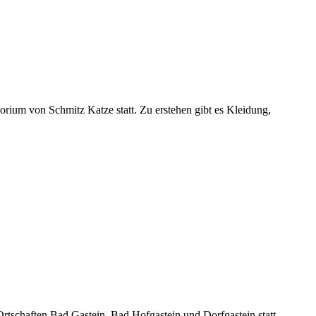
rium von Schmitz Katze statt. Zu erstehen gibt es Kleidung,
Ortschaften Bad Gastein, Bad Hofgastein und Dorfgastein statt,