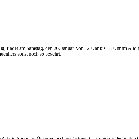
g, findet am Samstag, den 26. Januar, von 12 Uhr bis 18 Uhr im Audito
auenherz sonst noch so begehrt.
 Art On Snow, im Österreichischen Gasteinertal, im Speziellen in den 