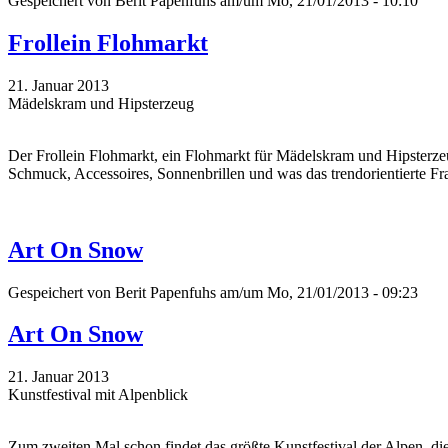
Gespeichert von
Berit Papenfuhs
am/um Mo, 21/01/2013 - 10:10
Frollein Flohmarkt
21. Januar 2013
Mädelskram und Hipsterzeug
Der Frollein Flohmarkt, ein Flohmarkt für Mädelskram und Hipsterzeu
Schmuck, Accessoires, Sonnenbrillen und was das trendorientierte Fr
Art On Snow
Gespeichert von
Berit Papenfuhs
am/um Mo, 21/01/2013 - 09:23
Art On Snow
21. Januar 2013
Kunstfestival mit Alpenblick
Zum zweiten Mal schon findet das größte Kunstfestival der Alpen, die