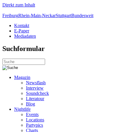
Direkt zum Inhalt
Freiburg
Rhein-Main-Neckar
Stuttgart
Bundesweit
Kontakt
E-Paper
Mediadaten
Suchformular
Magazin
Newsflash
Interview
Soundcheck
Literatour
Blog
Nightlife
Events
Locations
Partypics
Charts