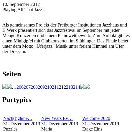
10. September 2012
Playing All That Jazz!
Als gemeinsames Projekt der Freiburger Institutionen Jazzhaus und
E-Werk präsentiert sich das Jazzfestival im September mit jeder
Menge Konzerten und einem Pianowettbewerb. Zum Auftakt gibt es
einen Minigipfel mit Clubkonzerten im Stühlinger. Das Finale bietet
unter dem Motto „Uferjazz“ Musik unter freiem Himmel am Ufer
der Dreisam.
Seiten
…
206
207
208
209
210
211
212
213
214
Partypics
Nach(t)glühe…
New Years Ev…
Welcome 2020
31. Dezember 2019
31. Dezember 2019
31. Dezember 2019
Puzzles
Maria
Etage Eins