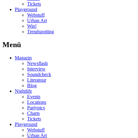
Tickets
Playground
Webstuff
Urban Art
Win!
Trendspotting
Menü
Magazin
Newsflash
Interview
Soundcheck
Literatour
Blog
Nightlife
Events
Locations
Partypics
Charts
Tickets
Playground
Webstuff
Urban Art