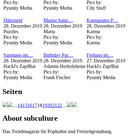
Pics by:
Pics by:
Pics by:
Pyunity Media
Pyunity Media
City Stuff
Dänzneid
Marias Satur…
Karmasutra P…
28. Dezember 2019
28. Dezember 2019
28. Dezember 2019
Puzzles
Maria
Karma
Pics by:
Pics by:
Pics by:
Pyunity Media
Pyunity Media
Karma
Samstags im…
Birthday Par…
Freitags im…
28. Dezember 2019
28. Dezember 2019
27. Dezember 2019
Hackl's ZapfBar
Atlantis Herbolzheim
Hackl's ZapfBar
Pics by:
Pics by:
Pics by:
Pyunity Media
Frank Fischer
Pyunity Media
Seiten
…
14
15
16
17
18
19
20
21
22
…
About subculture
Das Trendmagazin für Popkultur und Freizeitgestaltung.