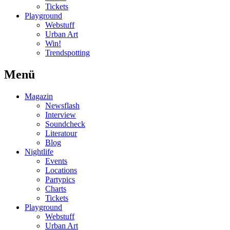
Tickets
Playground
Webstuff
Urban Art
Win!
Trendspotting
Menü
Magazin
Newsflash
Interview
Soundcheck
Literatour
Blog
Nightlife
Events
Locations
Partypics
Charts
Tickets
Playground
Webstuff
Urban Art