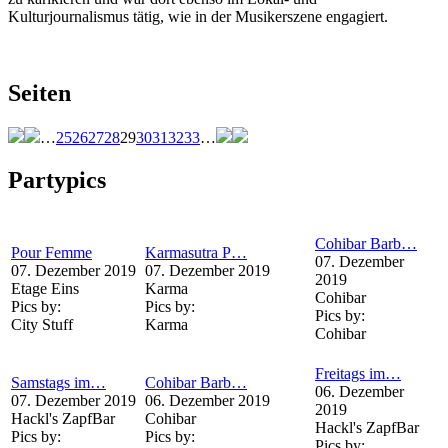
Kulturjournalismus tätig, wie in der Musikerszene engagiert.
Seiten
…
25
26
27
28
29
30
31
32
33
…
Partypics
Cohibar Barb…
Pour Femme
Karmasutra P…
07. Dezember
07. Dezember 2019
07. Dezember 2019
2019
Etage Eins
Karma
Cohibar
Pics by:
Pics by:
Pics by:
City Stuff
Karma
Cohibar
Freitags im…
Samstags im…
Cohibar Barb…
06. Dezember
07. Dezember 2019
06. Dezember 2019
2019
Hackl's ZapfBar
Cohibar
Hackl's ZapfBar
Pics by:
Pics by:
Pics by: