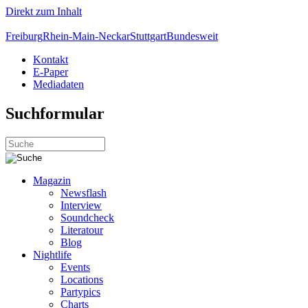
Direkt zum Inhalt
Freiburg
Rhein-Main-Neckar
Stuttgart
Bundesweit
Kontakt
E-Paper
Mediadaten
Suchformular
Magazin
Newsflash
Interview
Soundcheck
Literatour
Blog
Nightlife
Events
Locations
Partypics
Charts