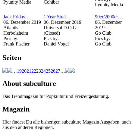
Pyunity Media
Cohibar
Pyunity Media
Jack Friday…
1 Year Strai…
90er/2000er…
06. Dezember 2019
06. Dezember 2019
06. Dezember
Atlantis
Universal D.O.G.
2019
Herbolzheim
(Closed)
Go Club
Pics by:
Pics by:
Pics by:
Frank Fischer
Daniel Vogel
Go Club
Seiten
…
19
20
21
22
23
24
25
26
27
…
About subculture
Das Trendmagazin für Popkultur und Freizeitgestaltung.
Magazin
Hier findest Du alle bisherigen subculture Magazin Ausgaben, auch
aus den anderen Regionen.