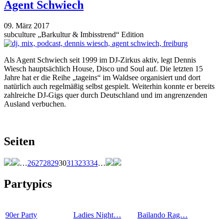
Agent Schwiech
09. März 2017
subculture „Barkultur & Imbisstrend“ Edition
Als Agent Schwiech seit 1999 im DJ-Zirkus aktiv, legt Dennis
Wiesch hauptsächlich House, Disco und Soul auf. Die letzten 15
Jahre hat er die Reihe „tageins“ im Waldsee organisiert und dort
natürlich auch regelmäßig selbst gespielt. Weiterhin konnte er bereits
zahlreiche DJ-Gigs quer durch Deutschland und im angrenzenden
Ausland verbuchen.
Seiten
…
26
27
28
29
30
31
32
33
34
…
Partypics
90er Party
Ladies Night…
Bailando Rag…