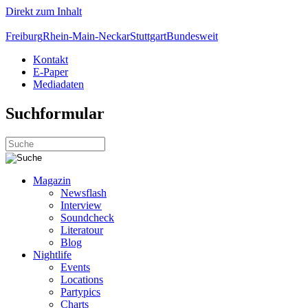
Direkt zum Inhalt
Freiburg
Rhein-Main-Neckar
Stuttgart
Bundesweit
Kontakt
E-Paper
Mediadaten
Suchformular
Magazin
Newsflash
Interview
Soundcheck
Literatour
Blog
Nightlife
Events
Locations
Partypics
Charts