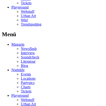
Tickets
Playground
Webstuff
Urban Art
Win!
Trendspotting
Menü
Magazin
Newsflash
Interview
Soundcheck
Literatour
Blog
Nightlife
Events
Locations
Partypics
Charts
Tickets
Playground
Webstuff
Urban Art