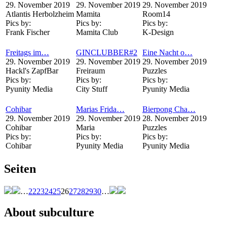
29. November 2019
29. November 2019
29. November 2019
Atlantis Herbolzheim
Mamita
Room14
Pics by:
Pics by:
Pics by:
Frank Fischer
Mamita Club
K-Design
Freitags im…
GINCLUBBER#2
Eine Nacht o…
29. November 2019
29. November 2019
29. November 2019
Hackl's ZapfBar
Freiraum
Puzzles
Pics by:
Pics by:
Pics by:
Pyunity Media
City Stuff
Pyunity Media
Cohibar
Marias Frida…
Bierpong Cha…
29. November 2019
29. November 2019
28. November 2019
Cohibar
Maria
Puzzles
Pics by:
Pics by:
Pics by:
Cohibar
Pyunity Media
Pyunity Media
Seiten
…
22
23
24
25
26
27
28
29
30
…
About subculture