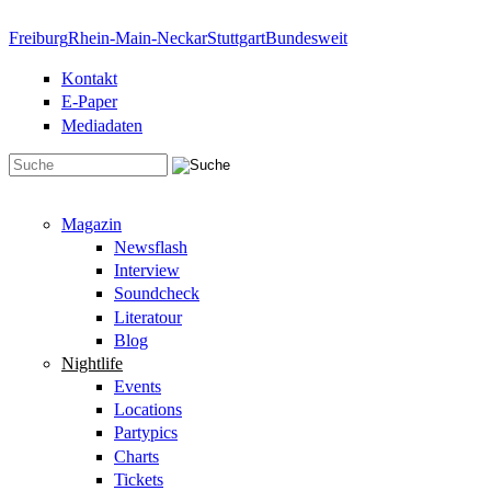
Direkt zum Inhalt
Freiburg
Rhein-Main-Neckar
Stuttgart
Bundesweit
Kontakt
E-Paper
Mediadaten
Suchformular
Magazin
Newsflash
Interview
Soundcheck
Literatour
Blog
Nightlife
Events
Locations
Partypics
Charts
Tickets