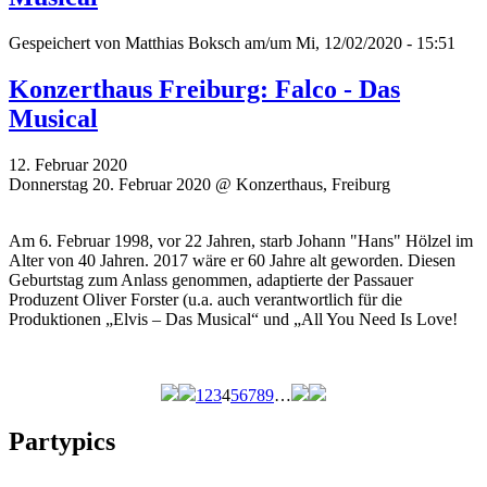
Gespeichert von
Matthias Boksch
am/um Mi, 12/02/2020 - 15:51
Konzerthaus Freiburg: Falco - Das
Musical
12. Februar 2020
Donnerstag 20. Februar 2020 @ Konzerthaus, Freiburg
Am 6. Februar 1998, vor 22 Jahren, starb Johann "Hans" Hölzel im
Alter von 40 Jahren. 2017 wäre er 60 Jahre alt geworden. Diesen
Geburtstag zum Anlass genommen, adaptierte der Passauer
Produzent Oliver Forster (u.a. auch verantwortlich für die
Produktionen „Elvis – Das Musical“ und „All You Need Is Love!
1
2
3
4
5
6
7
8
9
…
Seiten
Partypics