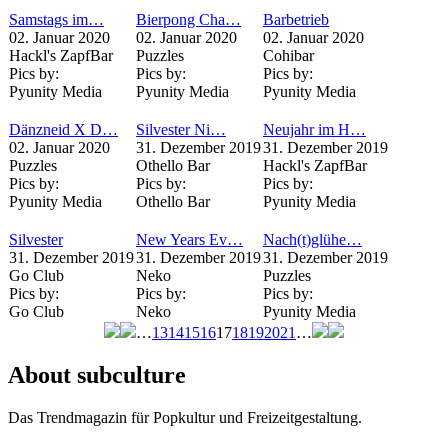
Samstags im…
Bierpong Cha…
Barbetrieb
02. Januar 2020
02. Januar 2020
02. Januar 2020
Hackl's ZapfBar
Puzzles
Cohibar
Pics by:
Pics by:
Pics by:
Pyunity Media
Pyunity Media
Pyunity Media
Dänzneid X D…
Silvester Ni…
Neujahr im H…
02. Januar 2020
31. Dezember 2019
31. Dezember 2019
Puzzles
Othello Bar
Hackl's ZapfBar
Pics by:
Pics by:
Pics by:
Pyunity Media
Othello Bar
Pyunity Media
Silvester
New Years Ev…
Nach(t)glühe…
31. Dezember 2019
31. Dezember 2019
31. Dezember 2019
Go Club
Neko
Puzzles
Pics by:
Pics by:
Pics by:
Go Club
Neko
Pyunity Media
…
13
14
15
16
17
18
19
20
21
…
Seiten
About subculture
Das Trendmagazin für Popkultur und Freizeitgestaltung.