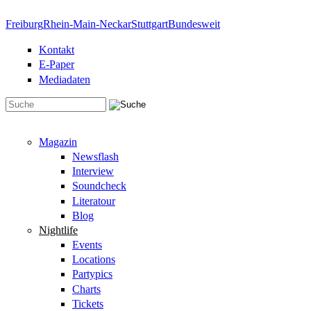
Direkt zum Inhalt
Freiburg
Rhein-Main-Neckar
Stuttgart
Bundesweit
Kontakt
E-Paper
Mediadaten
Suchformular
Magazin
Newsflash
Interview
Soundcheck
Literatour
Blog
Nightlife
Events
Locations
Partypics
Charts
Tickets