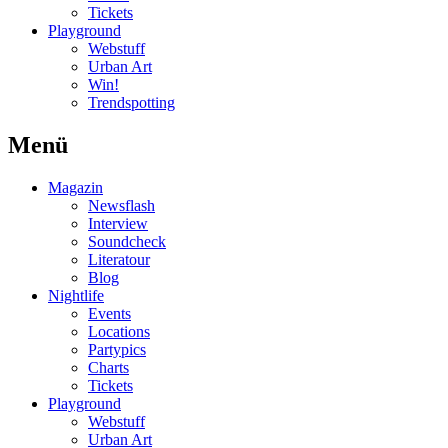
Tickets
Playground
Webstuff
Urban Art
Win!
Trendspotting
Menü
Magazin
Newsflash
Interview
Soundcheck
Literatour
Blog
Nightlife
Events
Locations
Partypics
Charts
Tickets
Playground
Webstuff
Urban Art