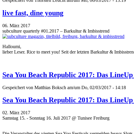
Gespeichert von
Thorsten Leucht
am/um Mo, 06/03/2017 - 13:19
live fast, dine young
06. März 2017
subculture quarterly #01.2017 – Barkultur & Imbisstrend
Halloumi,
lieber Leser. Rice to meet you! Seit der letzten Barkultur & Imbisstr
Sea You Beach Republic 2017: Das LineUp i
Gespeichert von
Matthias Boksch
am/um Do, 02/03/2017 - 14:18
Sea You Beach Republic 2017: Das LineUp i
02. März 2017
Samstag 15. - Sonntag 16. Juli 2017 @ Tunisee Freiburg
Die Veranstalter des vierten Sea You Festivals vermelden heavy Slot