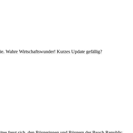
nomie. Wahre Wirtschaftswunder! Kurzes Update gefällig?
mitee freut sich, den Bürgerinnen und Bürgern der Beach Republic