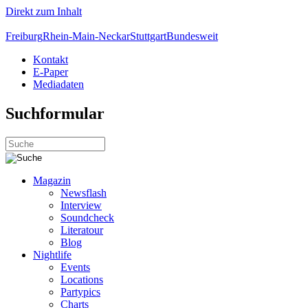
Direkt zum Inhalt
Freiburg
Rhein-Main-Neckar
Stuttgart
Bundesweit
Kontakt
E-Paper
Mediadaten
Suchformular
Magazin
Newsflash
Interview
Soundcheck
Literatour
Blog
Nightlife
Events
Locations
Partypics
Charts