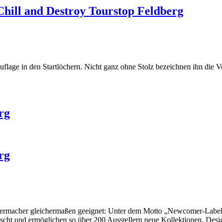
Chill and Destroy Tourstop Feldberg
uflage in den Startlöchern. Nicht ganz ohne Stolz bezeichnen ihn die Ve
rg
rg
lbermacher gleichermaßen geeignet: Unter dem Motto „Newcomer-Labels t
scht und ermöglichen so über 200 Ausstellern neue Kollektionen, Desi