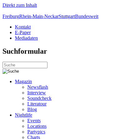
Direkt zum Inhalt
Freiburg
Rhein-Main-Neckar
Stuttgart
Bundesweit
Kontakt
E-Paper
Mediadaten
Suchformular
Magazin
Newsflash
Interview
Soundcheck
Literatour
Blog
Nightlife
Events
Locations
Partypics
Charts