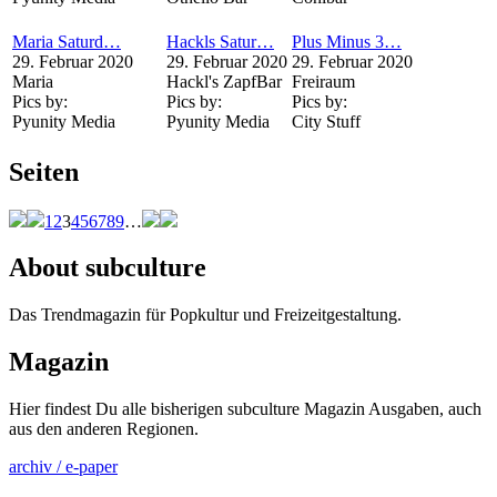
Maria Saturd…
Hackls Satur…
Plus Minus 3…
29. Februar 2020
29. Februar 2020
29. Februar 2020
Maria
Hackl's ZapfBar
Freiraum
Pics by:
Pics by:
Pics by:
Pyunity Media
Pyunity Media
City Stuff
Seiten
1
2
3
4
5
6
7
8
9
…
About subculture
Das Trendmagazin für Popkultur und Freizeitgestaltung.
Magazin
Hier findest Du alle bisherigen subculture Magazin Ausgaben, auch
aus den anderen Regionen.
archiv / e-paper