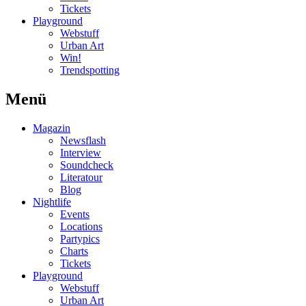
Tickets
Playground
Webstuff
Urban Art
Win!
Trendspotting
Menü
Magazin
Newsflash
Interview
Soundcheck
Literatour
Blog
Nightlife
Events
Locations
Partypics
Charts
Tickets
Playground
Webstuff
Urban Art