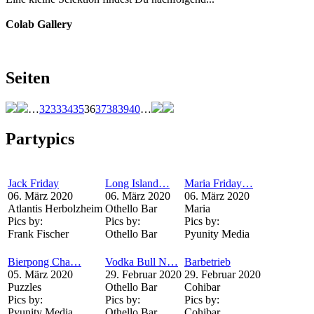
Colab Gallery
Seiten
…
32
33
34
35
36
37
38
39
40
…
Partypics
Jack Friday
Long Island…
Maria Friday…
06. März 2020
06. März 2020
06. März 2020
Atlantis Herbolzheim
Othello Bar
Maria
Pics by:
Pics by:
Pics by:
Frank Fischer
Othello Bar
Pyunity Media
Bierpong Cha…
Vodka Bull N…
Barbetrieb
05. März 2020
29. Februar 2020
29. Februar 2020
Puzzles
Othello Bar
Cohibar
Pics by:
Pics by:
Pics by:
Pyunity Media
Othello Bar
Cohibar