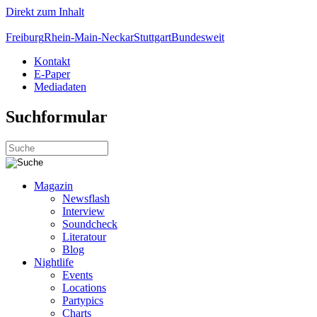
Direkt zum Inhalt
Freiburg
Rhein-Main-Neckar
Stuttgart
Bundesweit
Kontakt
E-Paper
Mediadaten
Suchformular
Magazin
Newsflash
Interview
Soundcheck
Literatour
Blog
Nightlife
Events
Locations
Partypics
Charts