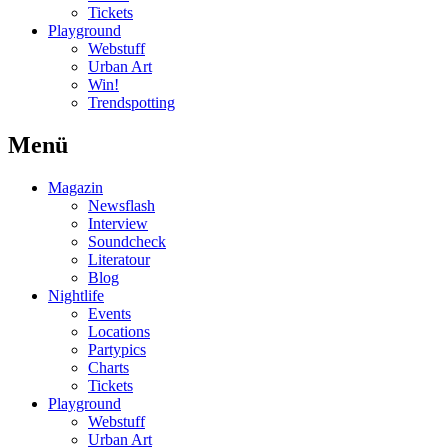
Tickets
Playground
Webstuff
Urban Art
Win!
Trendspotting
Menü
Magazin
Newsflash
Interview
Soundcheck
Literatour
Blog
Nightlife
Events
Locations
Partypics
Charts
Tickets
Playground
Webstuff
Urban Art