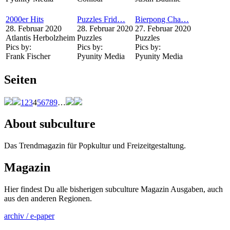
2000er Hits
Puzzles Frid…
Bierpong Cha…
28. Februar 2020
28. Februar 2020
27. Februar 2020
Atlantis Herbolzheim
Puzzles
Puzzles
Pics by:
Pics by:
Pics by:
Frank Fischer
Pyunity Media
Pyunity Media
Seiten
1
2
3
4
5
6
7
8
9
…
About subculture
Das Trendmagazin für Popkultur und Freizeitgestaltung.
Magazin
Hier findest Du alle bisherigen subculture Magazin Ausgaben, auch
aus den anderen Regionen.
archiv / e-paper