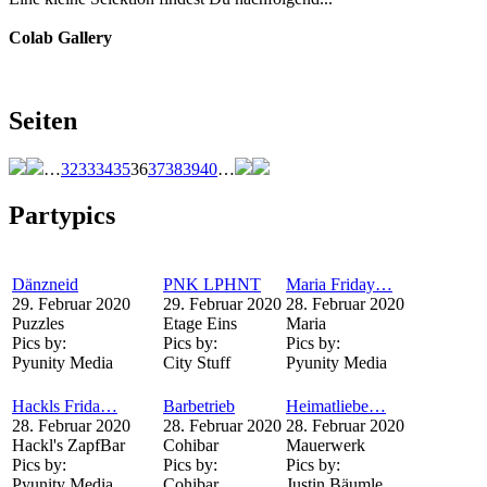
Colab Gallery
Seiten
…
32
33
34
35
36
37
38
39
40
…
Partypics
Dänzneid
PNK LPHNT
Maria Friday…
29. Februar 2020
29. Februar 2020
28. Februar 2020
Puzzles
Etage Eins
Maria
Pics by:
Pics by:
Pics by:
Pyunity Media
City Stuff
Pyunity Media
Hackls Frida…
Barbetrieb
Heimatliebe…
28. Februar 2020
28. Februar 2020
28. Februar 2020
Hackl's ZapfBar
Cohibar
Mauerwerk
Pics by:
Pics by:
Pics by:
Pyunity Media
Cohibar
Justin Bäumle