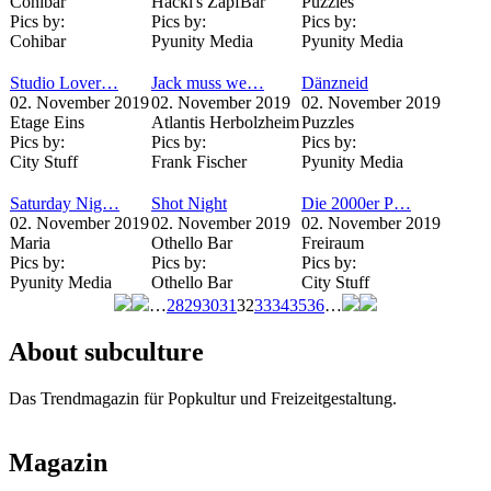
Cohibar
Hackl's ZapfBar
Puzzles
Pics by:
Pics by:
Pics by:
Cohibar
Pyunity Media
Pyunity Media
Studio Lover…
Jack muss we…
Dänzneid
02. November 2019
02. November 2019
02. November 2019
Etage Eins
Atlantis Herbolzheim
Puzzles
Pics by:
Pics by:
Pics by:
City Stuff
Frank Fischer
Pyunity Media
Saturday Nig…
Shot Night
Die 2000er P…
02. November 2019
02. November 2019
02. November 2019
Maria
Othello Bar
Freiraum
Pics by:
Pics by:
Pics by:
Pyunity Media
Othello Bar
City Stuff
…
28
29
30
31
32
33
34
35
36
…
Seiten
About subculture
Das Trendmagazin für Popkultur und Freizeitgestaltung.
Magazin