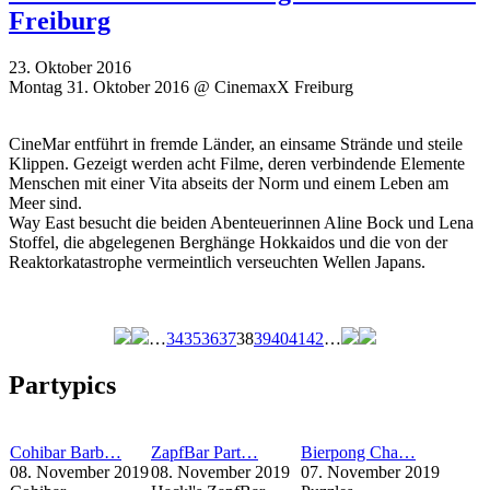
Freiburg
23. Oktober 2016
Montag 31. Oktober 2016 @ CinemaxX Freiburg
CineMar entführt in fremde Länder, an einsame Strände und steile
Klippen. Gezeigt werden acht Filme, deren verbindende Elemente
Menschen mit einer Vita abseits der Norm und einem Leben am
Meer sind.
Way East besucht die beiden Abenteuerinnen Aline Bock und Lena
Stoffel, die abgelegenen Berghänge Hokkaidos und die von der
Reaktorkatastrophe vermeintlich verseuchten Wellen Japans.
…
34
35
36
37
38
39
40
41
42
…
Seiten
Partypics
Cohibar Barb…
ZapfBar Part…
Bierpong Cha…
08. November 2019
08. November 2019
07. November 2019