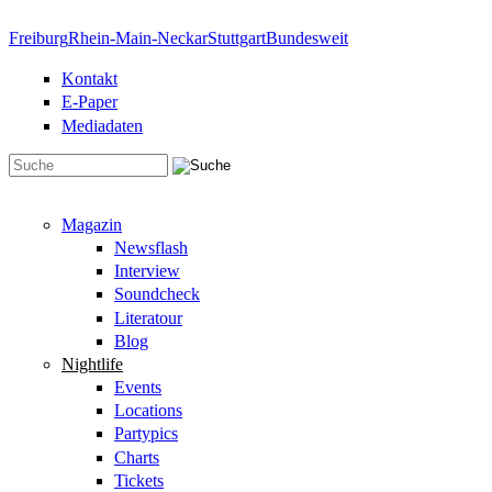
Direkt zum Inhalt
Freiburg
Rhein-Main-Neckar
Stuttgart
Bundesweit
Kontakt
E-Paper
Mediadaten
Suchformular
Magazin
Newsflash
Interview
Soundcheck
Literatour
Blog
Nightlife
Events
Locations
Partypics
Charts
Tickets