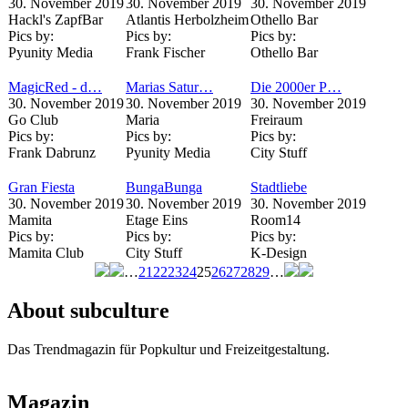
30. November 2019
30. November 2019
30. November 2019
Hackl's ZapfBar
Atlantis Herbolzheim
Othello Bar
Pics by:
Pics by:
Pics by:
Pyunity Media
Frank Fischer
Othello Bar
MagicRed - d…
Marias Satur…
Die 2000er P…
30. November 2019
30. November 2019
30. November 2019
Go Club
Maria
Freiraum
Pics by:
Pics by:
Pics by:
Frank Dabrunz
Pyunity Media
City Stuff
Gran Fiesta
BungaBunga
Stadtliebe
30. November 2019
30. November 2019
30. November 2019
Mamita
Etage Eins
Room14
Pics by:
Pics by:
Pics by:
Mamita Club
City Stuff
K-Design
…
21
22
23
24
25
26
27
28
29
…
Seiten
About subculture
Das Trendmagazin für Popkultur und Freizeitgestaltung.
Magazin