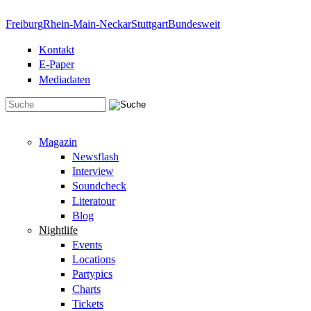
Direkt zum Inhalt
Freiburg
Rhein-Main-Neckar
Stuttgart
Bundesweit
Kontakt
E-Paper
Mediadaten
Suchformular
Magazin
Newsflash
Interview
Soundcheck
Literatour
Blog
Nightlife
Events
Locations
Partypics
Charts
Tickets