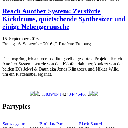
Reach Another System: Zerstörte
Kickdrums, quietschende Synthesizer und
einige Nebengeräusche
15. September 2016
Freitag 16. September 2016 @ Ruefetto Freiburg
Das ursprünglich als Veranstaltungsreihe gestartete Projekt "Reach
Another System" wurde von den Köpfen dahinter, konkret von den
beiden DJs Jekyl & Daun aka Jonas Klingberg und Niklas Wille,
um ein Plattenlabel ergänzt.
…
38
39
40
41
42
43
44
45
46
…
Seiten
Partypics
Samstags im…
Birthday Par…
Black Saturd…