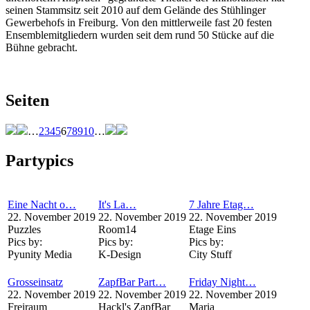
seinen Stammsitz seit 2010 auf dem Gelände des Stühlinger
Gewerbehofs in Freiburg. Von den mittlerweile fast 20 festen
Ensemblemitgliedern wurden seit dem rund 50 Stücke auf die
Bühne gebracht.
Seiten
…
2
3
4
5
6
7
8
9
10
…
Partypics
Eine Nacht o…
It's La…
7 Jahre Etag…
22. November 2019
22. November 2019
22. November 2019
Puzzles
Room14
Etage Eins
Pics by:
Pics by:
Pics by:
Pyunity Media
K-Design
City Stuff
Grosseinsatz
ZapfBar Part…
Friday Night…
22. November 2019
22. November 2019
22. November 2019
Freiraum
Hackl's ZapfBar
Maria