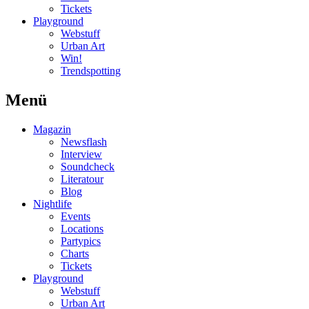
Tickets
Playground
Webstuff
Urban Art
Win!
Trendspotting
Menü
Magazin
Newsflash
Interview
Soundcheck
Literatour
Blog
Nightlife
Events
Locations
Partypics
Charts
Tickets
Playground
Webstuff
Urban Art