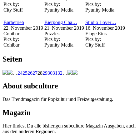
Pics by:
Pics by:
Pics by:
City Stuff
Pyunity Media
Pyunity Media
Barbetrieb
Bierpong Cha…
Studio Lover…
22. November 2019
21. November 2019
16. November 2019
Cohibar
Puzzles
Etage Eins
Pics by:
Pics by:
Pics by:
Cohibar
Pyunity Media
City Stuff
Seiten
…
24
25
26
27
28
29
30
31
32
…
About subculture
Das Trendmagazin für Popkultur und Freizeitgestaltung.
Magazin
Hier findest Du alle bisherigen subculture Magazin Ausgaben, auch
aus den anderen Regionen.