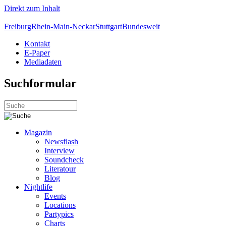
Direkt zum Inhalt
Freiburg
Rhein-Main-Neckar
Stuttgart
Bundesweit
Kontakt
E-Paper
Mediadaten
Suchformular
Magazin
Newsflash
Interview
Soundcheck
Literatour
Blog
Nightlife
Events
Locations
Partypics
Charts