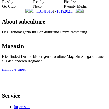
Pics by:
Pics by:
Pics by:
Go Club
Neko
Pyunity Media
…
13
14
15
16
17
18
19
20
21
…
Seiten
About subculture
Das Trendmagazin für Popkultur und Freizeitgestaltung.
Magazin
Hier findest Du alle bisherigen subculture Magazin Ausgaben, auch
aus den anderen Regionen.
archiv / e-paper
Service
Impressum