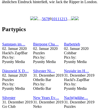
ähnlichen Eindruck hinterließ, wie Jack the Ripper in London.
…
5
6
7
8
9
10
11
12
13
…
Seiten
Partypics
Samstags im…
Bierpong Cha…
Barbetrieb
02. Januar 2020
02. Januar 2020
02. Januar 2020
Hackl's ZapfBar
Puzzles
Cohibar
Pics by:
Pics by:
Pics by:
Pyunity Media
Pyunity Media
Pyunity Media
Dänzneid X D…
Silvester Ni…
Neujahr im H…
02. Januar 2020
31. Dezember 2019
31. Dezember 2019
Puzzles
Othello Bar
Hackl's ZapfBar
Pics by:
Pics by:
Pics by:
Pyunity Media
Othello Bar
Pyunity Media
Silvester
New Years Ev…
Nach(t)glühe…
31. Dezember 2019
31. Dezember 2019
31. Dezember 2019
Go Club
Neko
Puzzles