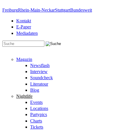
Direkt zum Inhalt
Freiburg
Rhein-Main-Neckar
Stuttgart
Bundesweit
Kontakt
E-Paper
Mediadaten
Suchformular
Magazin
Newsflash
Interview
Soundcheck
Literatour
Blog
Nightlife
Events
Locations
Partypics
Charts
Tickets