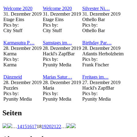
Welcome 2020
Welcome 2020
Silvester Ni…
31. Dezember 2019
31. Dezember 2019
31. Dezember 2019
Etage Eins
Etage Eins
Othello Bar
Pics by:
Pics by:
Pics by:
City Stuff
City Stuff
Othello Bar
Karmasutra P…
Samstags im…
Birthday Par…
28. Dezember 2019
28. Dezember 2019
28. Dezember 2019
Karma
Hackl's ZapfBar
Atlantis Herbolzheim
Pics by:
Pics by:
Pics by:
Karma
Pyunity Media
Frank Fischer
Dänzneid
Marias Satur…
Freitags im…
28. Dezember 2019
28. Dezember 2019
27. Dezember 2019
Puzzles
Maria
Hackl's ZapfBar
Pics by:
Pics by:
Pics by:
Pyunity Media
Pyunity Media
Pyunity Media
Seiten
…
14
15
16
17
18
19
20
21
22
…