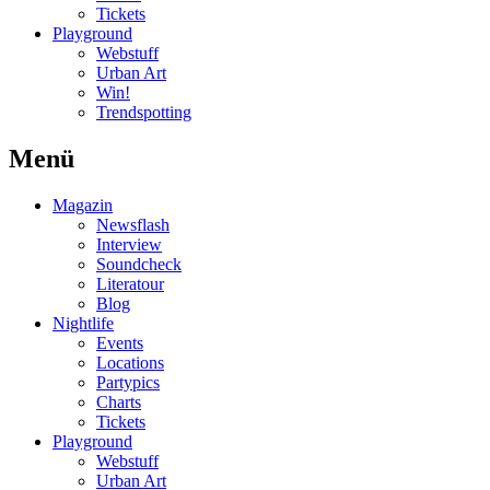
Tickets
Playground
Webstuff
Urban Art
Win!
Trendspotting
Menü
Magazin
Newsflash
Interview
Soundcheck
Literatour
Blog
Nightlife
Events
Locations
Partypics
Charts
Tickets
Playground
Webstuff
Urban Art