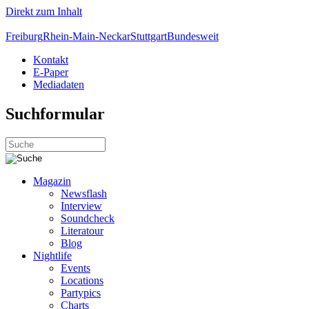
Direkt zum Inhalt
Freiburg
Rhein-Main-Neckar
Stuttgart
Bundesweit
Kontakt
E-Paper
Mediadaten
Suchformular
Magazin
Newsflash
Interview
Soundcheck
Literatour
Blog
Nightlife
Events
Locations
Partypics
Charts