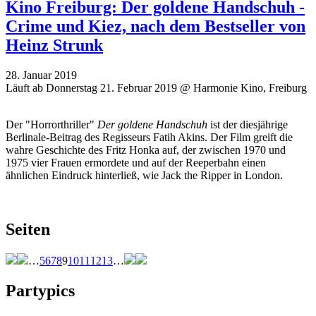
Kino Freiburg: Der goldene Handschuh -
Crime und Kiez, nach dem Bestseller von
Heinz Strunk
28. Januar 2019
Läuft ab Donnerstag 21. Februar 2019 @ Harmonie Kino, Freiburg
Der "Horrorthriller"
Der goldene Handschuh
ist der diesjährige
Berlinale-Beitrag des Regisseurs Fatih Akins. Der Film greift die
wahre Geschichte des Fritz Honka auf, der zwischen 1970 und
1975 vier Frauen ermordete und auf der Reeperbahn einen
ähnlichen Eindruck hinterließ, wie Jack the Ripper in London.
Seiten
…
5
6
7
8
9
10
11
12
13
…
Partypics