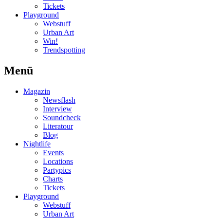
Tickets
Playground
Webstuff
Urban Art
Win!
Trendspotting
Menü
Magazin
Newsflash
Interview
Soundcheck
Literatour
Blog
Nightlife
Events
Locations
Partypics
Charts
Tickets
Playground
Webstuff
Urban Art