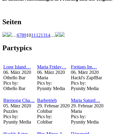
Seiten
…
6
7
8
9
10
11
12
13
14
…
Partypics
Long Island…
Maria Friday…
Freitags Im…
06. März 2020
06. März 2020
06. März 2020
Othello Bar
Maria
Hackl's ZapfBar
Pics by:
Pics by:
Pics by:
Othello Bar
Pyunity Media
Pyunity Media
Bierpong Cha…
Barbetrieb
Maria Saturd…
05. März 2020
29. Februar 2020
29. Februar 2020
Puzzles
Cohibar
Maria
Pics by:
Pics by:
Pics by:
Pyunity Media
Cohibar
Pyunity Media
Hackls Satur…
Plus Minus 3…
Dänzneid