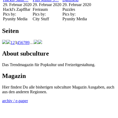
29. Februar 2020
29. Februar 2020
29. Februar 2020
Hackl's ZapfBar
Freiraum
Puzzles
Pics by:
Pics by:
Pics by:
Pyunity Media
City Stuff
Pyunity Media
Seiten
1
2
3
4
5
6
7
8
9
…
About subculture
Das Trendmagazin für Popkultur und Freizeitgestaltung.
Magazin
Hier findest Du alle bisherigen subculture Magazin Ausgaben, auch
aus den anderen Regionen.
archiv / e-paper