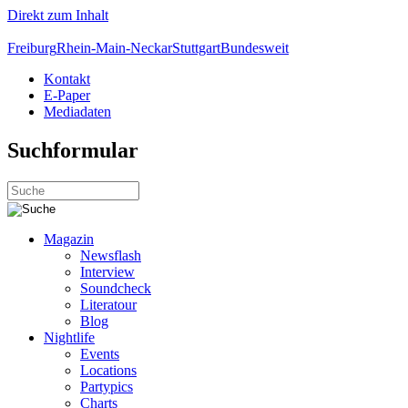
Direkt zum Inhalt
Freiburg
Rhein-Main-Neckar
Stuttgart
Bundesweit
Kontakt
E-Paper
Mediadaten
Suchformular
Magazin
Newsflash
Interview
Soundcheck
Literatour
Blog
Nightlife
Events
Locations
Partypics
Charts