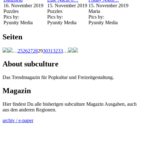
16. November 2019
15. November 2019
15. November 2019
Puzzles
Puzzles
Maria
Pics by:
Pics by:
Pics by:
Pyunity Media
Pyunity Media
Pyunity Media
Seiten
…
25
26
27
28
29
30
31
32
33
…
About subculture
Das Trendmagazin für Popkultur und Freizeitgestaltung.
Magazin
Hier findest Du alle bisherigen subculture Magazin Ausgaben, auch
aus den anderen Regionen.
archiv / e-paper