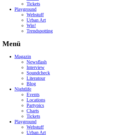
Tickets
Playground
Webstuff
Urban Art
Win!
Trendspotting
Menü
Magazin
Newsflash
Interview
Soundcheck
Literatour
Blog
Nightlife
Events
Locations
Partypics
Charts
Tickets
Playground
Webstuff
Urban Art