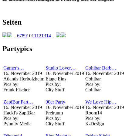
Seiten
…
6
7
8
9
10
11
12
13
14
…
Partypics
Gamer's…
Studio Lover…
Cohibar Barb…
16. November 2019
16. November 2019
16. November 2019
Atlantis Herbolzheim
Etage Eins
Cohibar
Pics by:
Pics by:
Pics by:
Frank Fischer
City Stuff
Cohibar
ZapfBar Part…
90er Party
We Love Hip…
16. November 2019
16. November 2019
16. November 2019
Hackl's ZapfBar
Freiraum
Room14
Pics by:
Pics by:
Pics by:
Pyunity Media
City Stuff
K-Design
Dänzneid
Eine Nacht o…
Friday Night…