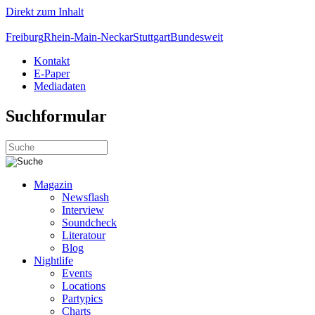
Direkt zum Inhalt
Freiburg
Rhein-Main-Neckar
Stuttgart
Bundesweit
Kontakt
E-Paper
Mediadaten
Suchformular
Magazin
Newsflash
Interview
Soundcheck
Literatour
Blog
Nightlife
Events
Locations
Partypics
Charts