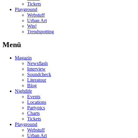
Tickets
Playground
Webstuff
Urban Art
Win!
Trendspotting
Menü
Magazin
Newsflash
Interview
Soundcheck
Literatour
Blog
Nightlife
Events
Locations
Partypics
Charts
Tickets
Playground
Webstuff
Urban Art