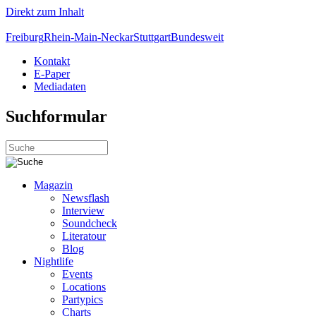
Direkt zum Inhalt
Freiburg
Rhein-Main-Neckar
Stuttgart
Bundesweit
Kontakt
E-Paper
Mediadaten
Suchformular
Magazin
Newsflash
Interview
Soundcheck
Literatour
Blog
Nightlife
Events
Locations
Partypics
Charts