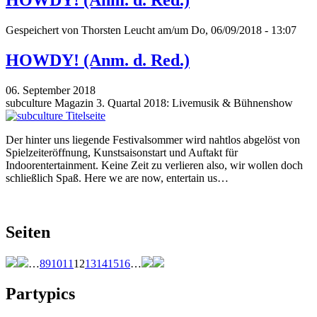
HOWDY! (Anm. d. Red.)
Gespeichert von
Thorsten Leucht
am/um Do, 06/09/2018 - 13:07
HOWDY! (Anm. d. Red.)
06. September 2018
subculture Magazin 3. Quartal 2018: Livemusik & Bühnenshow
Der hinter uns liegende Festivalsommer wird nahtlos abgelöst von
Spielzeiteröffnung, Kunstsaisonstart und Auftakt für
Indoorentertainment. Keine Zeit zu verlieren also, wir wollen doch
schließlich Spaß. Here we are now, entertain us…
Seiten
…
8
9
10
11
12
13
14
15
16
…
Partypics