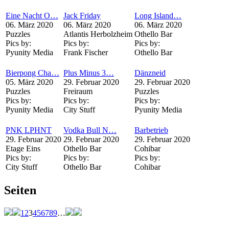
Eine Nacht O…
Jack Friday
Long Island…
06. März 2020
06. März 2020
06. März 2020
Puzzles
Atlantis Herbolzheim
Othello Bar
Pics by:
Pics by:
Pics by:
Pyunity Media
Frank Fischer
Othello Bar
Bierpong Cha…
Plus Minus 3…
Dänzneid
05. März 2020
29. Februar 2020
29. Februar 2020
Puzzles
Freiraum
Puzzles
Pics by:
Pics by:
Pics by:
Pyunity Media
City Stuff
Pyunity Media
PNK LPHNT
Vodka Bull N…
Barbetrieb
29. Februar 2020
29. Februar 2020
29. Februar 2020
Etage Eins
Othello Bar
Cohibar
Pics by:
Pics by:
Pics by:
City Stuff
Othello Bar
Cohibar
Seiten
1
2
3
4
5
6
7
8
9
…