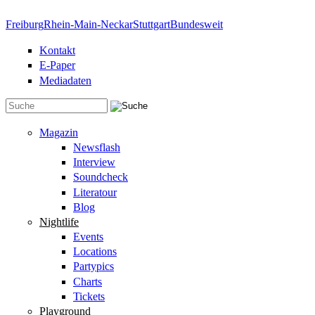
Direkt zum Inhalt
Freiburg
Rhein-Main-Neckar
Stuttgart
Bundesweit
Kontakt
E-Paper
Mediadaten
Suchformular
Magazin
Newsflash
Interview
Soundcheck
Literatour
Blog
Nightlife
Events
Locations
Partypics
Charts
Tickets
Playground