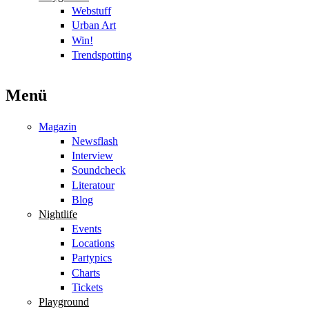
Webstuff
Urban Art
Win!
Trendspotting
Menü
Magazin
Newsflash
Interview
Soundcheck
Literatour
Blog
Nightlife
Events
Locations
Partypics
Charts
Tickets
Playground