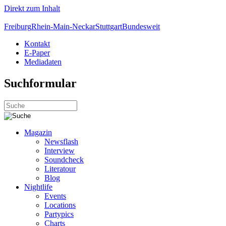
Direkt zum Inhalt
Freiburg
Rhein-Main-Neckar
Stuttgart
Bundesweit
Kontakt
E-Paper
Mediadaten
Suchformular
Magazin
Newsflash
Interview
Soundcheck
Literatour
Blog
Nightlife
Events
Locations
Partypics
Charts