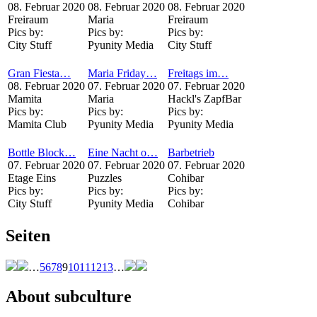
08. Februar 2020
08. Februar 2020
08. Februar 2020
Freiraum
Maria
Freiraum
Pics by:
Pics by:
Pics by:
City Stuff
Pyunity Media
City Stuff
Gran Fiesta…
Maria Friday…
Freitags im…
08. Februar 2020
07. Februar 2020
07. Februar 2020
Mamita
Maria
Hackl's ZapfBar
Pics by:
Pics by:
Pics by:
Mamita Club
Pyunity Media
Pyunity Media
Bottle Block…
Eine Nacht o…
Barbetrieb
07. Februar 2020
07. Februar 2020
07. Februar 2020
Etage Eins
Puzzles
Cohibar
Pics by:
Pics by:
Pics by:
City Stuff
Pyunity Media
Cohibar
Seiten
…
5
6
7
8
9
10
11
12
13
…
About subculture