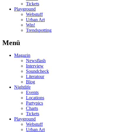
Tickets
Playground
Webstuff
Urban Art
Win!
Trendspotting
Menü
Magazin
Newsflash
Interview
Soundcheck
Literatour
Blog
Nightlife
Events
Locations
Partypics
Charts
Tickets
Playground
Webstuff
Urban Art