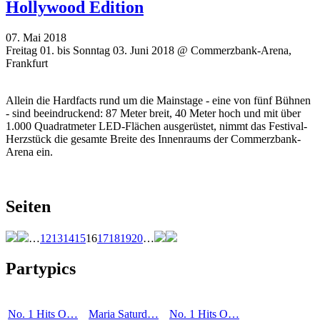
Hollywood Edition
07. Mai 2018
Freitag 01. bis Sonntag 03. Juni 2018 @ Commerzbank-Arena,
Frankfurt
Allein die Hardfacts rund um die Mainstage - eine von fünf Bühnen
- sind beeindruckend: 87 Meter breit, 40 Meter hoch und mit über
1.000 Quadratmeter LED-Flächen ausgerüstet, nimmt das Festival-
Herzstück die gesamte Breite des Innenraums der Commerzbank-
Arena ein.
Seiten
…
12
13
14
15
16
17
18
19
20
…
Partypics
No. 1 Hits O…
Maria Saturd…
No. 1 Hits O…