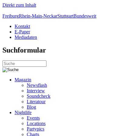
Direkt zum Inhalt
Freiburg
Rhein-Main-Neckar
Stuttgart
Bundesweit
Kontakt
E-Paper
Mediadaten
Suchformular
Magazin
Newsflash
Interview
Soundcheck
Literatour
Blog
Nightlife
Events
Locations
Partypics
Charts