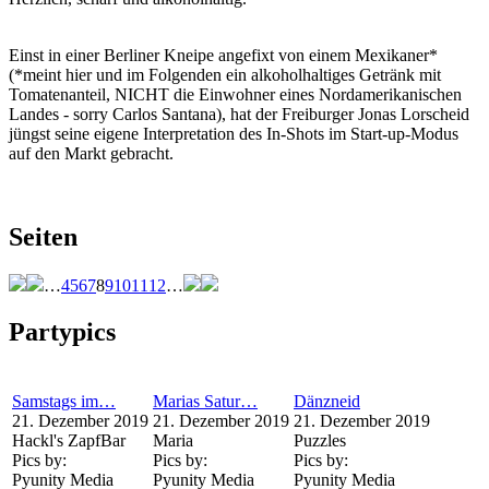
Einst in einer Berliner Kneipe angefixt von einem Mexikaner*
(*meint hier und im Folgenden ein alkoholhaltiges Getränk mit
Tomatenanteil, NICHT die Einwohner eines Nordamerikanischen
Landes - sorry Carlos Santana), hat der Freiburger Jonas Lorscheid
jüngst seine eigene Interpretation des In-Shots im Start-up-Modus
auf den Markt gebracht.
Seiten
…
4
5
6
7
8
9
10
11
12
…
Partypics
Samstags im…
Marias Satur…
Dänzneid
21. Dezember 2019
21. Dezember 2019
21. Dezember 2019
Hackl's ZapfBar
Maria
Puzzles
Pics by:
Pics by:
Pics by:
Pyunity Media
Pyunity Media
Pyunity Media