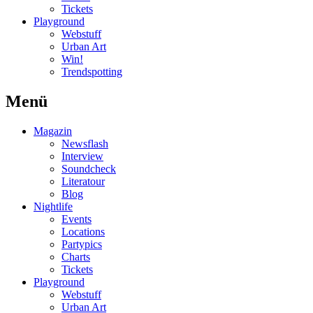
Tickets
Playground
Webstuff
Urban Art
Win!
Trendspotting
Menü
Magazin
Newsflash
Interview
Soundcheck
Literatour
Blog
Nightlife
Events
Locations
Partypics
Charts
Tickets
Playground
Webstuff
Urban Art