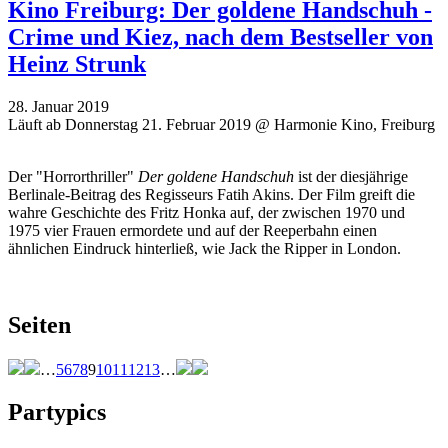
Kino Freiburg: Der goldene Handschuh -
Crime und Kiez, nach dem Bestseller von
Heinz Strunk
28. Januar 2019
Läuft ab Donnerstag 21. Februar 2019 @ Harmonie Kino, Freiburg
Der "Horrorthriller"
Der goldene Handschuh
ist der diesjährige
Berlinale-Beitrag des Regisseurs Fatih Akins. Der Film greift die
wahre Geschichte des Fritz Honka auf, der zwischen 1970 und
1975 vier Frauen ermordete und auf der Reeperbahn einen
ähnlichen Eindruck hinterließ, wie Jack the Ripper in London.
Seiten
…
5
6
7
8
9
10
11
12
13
…
Partypics