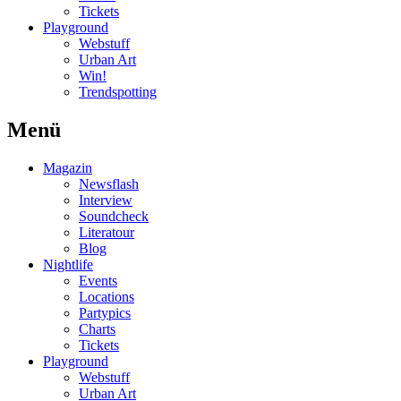
Tickets
Playground
Webstuff
Urban Art
Win!
Trendspotting
Menü
Magazin
Newsflash
Interview
Soundcheck
Literatour
Blog
Nightlife
Events
Locations
Partypics
Charts
Tickets
Playground
Webstuff
Urban Art