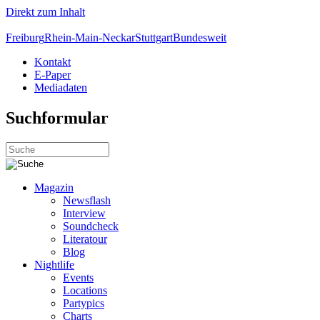
Direkt zum Inhalt
Freiburg
Rhein-Main-Neckar
Stuttgart
Bundesweit
Kontakt
E-Paper
Mediadaten
Suchformular
Magazin
Newsflash
Interview
Soundcheck
Literatour
Blog
Nightlife
Events
Locations
Partypics
Charts