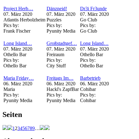
Project Herb…
Dänzneid!
Dr3i Fr3unde
07. März 2020
07. März 2020
07. März 2020
Atlantis Herbolzheim
Puzzles
Go Club
Pics by:
Pics by:
Pics by:
Frank Fischer
Pyunity Media
Go Club
Long Island…
Großstadtgef…
Long Island…
07. März 2020
07. März 2020
07. März 2020
Othello Bar
Freiraum
Othello Bar
Pics by:
Pics by:
Pics by:
Othello Bar
City Stuff
Othello Bar
Maria Friday…
Freitags Im…
Barbetrieb
06. März 2020
06. März 2020
06. März 2020
Maria
Hackl's ZapfBar
Cohibar
Pics by:
Pics by:
Pics by:
Pyunity Media
Pyunity Media
Cohibar
Seiten
1
2
3
4
5
6
7
8
9
…