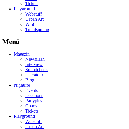
Tickets
Playground
Webstuff
Urban Art
Win!
Trendspotting
Menü
Magazin
Newsflash
Interview
Soundcheck
Literatour
Blog
Nightlife
Events
Locations
Partypics
Charts
Tickets
Playground
Webstuff
Urban Art