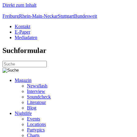
Direkt zum Inhalt
Freiburg
Rhein-Main-Neckar
Stuttgart
Bundesweit
Kontakt
E-Paper
Mediadaten
Suchformular
Magazin
Newsflash
Interview
Soundcheck
Literatour
Blog
Nightlife
Events
Locations
Partypics
Charts