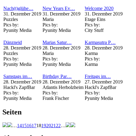
Nach(t)glühe…
New Years Ev…
Welcome 2020
31. Dezember 2019
31. Dezember 2019
31. Dezember 2019
Puzzles
Maria
Etage Eins
Pics by:
Pics by:
Pics by:
Pyunity Media
Pyunity Media
City Stuff
Dänzneid
Marias Satur…
Karmasutra P…
28. Dezember 2019
28. Dezember 2019
28. Dezember 2019
Puzzles
Maria
Karma
Pics by:
Pics by:
Pics by:
Pyunity Media
Pyunity Media
Karma
Samstags im…
Birthday Par…
Freitags im…
28. Dezember 2019
28. Dezember 2019
27. Dezember 2019
Hackl's ZapfBar
Atlantis Herbolzheim
Hackl's ZapfBar
Pics by:
Pics by:
Pics by:
Pyunity Media
Frank Fischer
Pyunity Media
Seiten
…
14
15
16
17
18
19
20
21
22
…