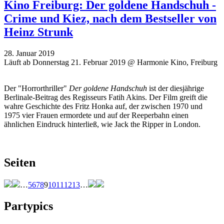
Kino Freiburg: Der goldene Handschuh -
Crime und Kiez, nach dem Bestseller von
Heinz Strunk
28. Januar 2019
Läuft ab Donnerstag 21. Februar 2019 @ Harmonie Kino, Freiburg
Der "Horrorthriller"
Der goldene Handschuh
ist der diesjährige
Berlinale-Beitrag des Regisseurs Fatih Akins. Der Film greift die
wahre Geschichte des Fritz Honka auf, der zwischen 1970 und
1975 vier Frauen ermordete und auf der Reeperbahn einen
ähnlichen Eindruck hinterließ, wie Jack the Ripper in London.
Seiten
…
5
6
7
8
9
10
11
12
13
…
Partypics