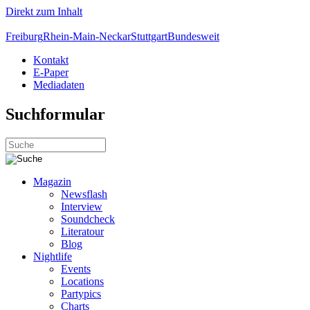
Direkt zum Inhalt
Freiburg
Rhein-Main-Neckar
Stuttgart
Bundesweit
Kontakt
E-Paper
Mediadaten
Suchformular
Magazin
Newsflash
Interview
Soundcheck
Literatour
Blog
Nightlife
Events
Locations
Partypics
Charts