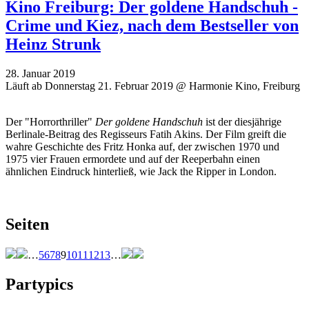
Kino Freiburg: Der goldene Handschuh -
Crime und Kiez, nach dem Bestseller von
Heinz Strunk
28. Januar 2019
Läuft ab Donnerstag 21. Februar 2019 @ Harmonie Kino, Freiburg
Der "Horrorthriller"
Der goldene Handschuh
ist der diesjährige
Berlinale-Beitrag des Regisseurs Fatih Akins. Der Film greift die
wahre Geschichte des Fritz Honka auf, der zwischen 1970 und
1975 vier Frauen ermordete und auf der Reeperbahn einen
ähnlichen Eindruck hinterließ, wie Jack the Ripper in London.
Seiten
…
5
6
7
8
9
10
11
12
13
…
Partypics