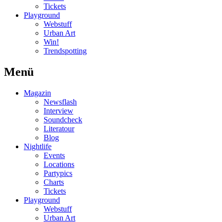
Tickets
Playground
Webstuff
Urban Art
Win!
Trendspotting
Menü
Magazin
Newsflash
Interview
Soundcheck
Literatour
Blog
Nightlife
Events
Locations
Partypics
Charts
Tickets
Playground
Webstuff
Urban Art