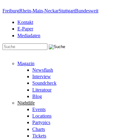
Direkt zum Inhalt
Freiburg
Rhein-Main-Neckar
Stuttgart
Bundesweit
Kontakt
E-Paper
Mediadaten
Suchformular
Magazin
Newsflash
Interview
Soundcheck
Literatour
Blog
Nightlife
Events
Locations
Partypics
Charts
Tickets