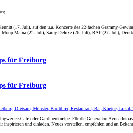
urg
Kennitt (17. Juli), auf den u.a. Konzerte des 22-fachen Grammy-Gewin
), Moop Mama (25. Juli), Samy Deluxe (26. Juli), BAP (27. Juli), Den
ps für Freiburg
ps für Freiburg
g. Ingwertee-Café oder Gardinenkneipe. Für die Generation Avocadot
r inspirieren und einladen, Neues vorstellen, empfehlen und an Bekan