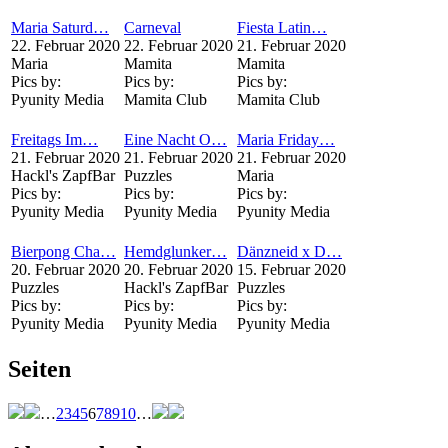
Maria Saturd…
Carneval
Fiesta Latin…
22. Februar 2020
22. Februar 2020
21. Februar 2020
Maria
Mamita
Mamita
Pics by:
Pics by:
Pics by:
Pyunity Media
Mamita Club
Mamita Club
Freitags Im…
Eine Nacht O…
Maria Friday…
21. Februar 2020
21. Februar 2020
21. Februar 2020
Hackl's ZapfBar
Puzzles
Maria
Pics by:
Pics by:
Pics by:
Pyunity Media
Pyunity Media
Pyunity Media
Bierpong Cha…
Hemdglunker…
Dänzneid x D…
20. Februar 2020
20. Februar 2020
15. Februar 2020
Puzzles
Hackl's ZapfBar
Puzzles
Pics by:
Pics by:
Pics by:
Pyunity Media
Pyunity Media
Pyunity Media
Seiten
…
2
3
4
5
6
7
8
9
10
…