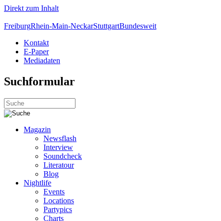
Direkt zum Inhalt
Freiburg
Rhein-Main-Neckar
Stuttgart
Bundesweit
Kontakt
E-Paper
Mediadaten
Suchformular
Magazin
Newsflash
Interview
Soundcheck
Literatour
Blog
Nightlife
Events
Locations
Partypics
Charts