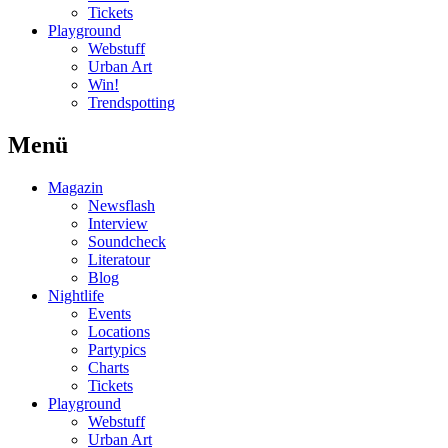
Tickets
Playground
Webstuff
Urban Art
Win!
Trendspotting
Menü
Magazin
Newsflash
Interview
Soundcheck
Literatour
Blog
Nightlife
Events
Locations
Partypics
Charts
Tickets
Playground
Webstuff
Urban Art