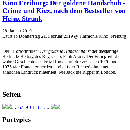
Kino Freiburg: Der goldene Handschuh -
Crime und Kiez, nach dem Bestseller von
Heinz Strunk
28. Januar 2019
Läuft ab Donnerstag 21. Februar 2019 @ Harmonie Kino, Freiburg
Der "Horrorthriller"
Der goldene Handschuh
ist der diesjährige
Berlinale-Beitrag des Regisseurs Fatih Akins. Der Film greift die
wahre Geschichte des Fritz Honka auf, der zwischen 1970 und
1975 vier Frauen ermordete und auf der Reeperbahn einen
ähnlichen Eindruck hinterließ, wie Jack the Ripper in London.
Seiten
…
5
6
7
8
9
10
11
12
13
…
Partypics