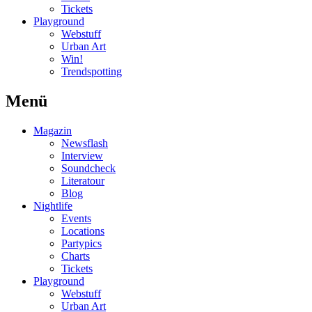
Tickets
Playground
Webstuff
Urban Art
Win!
Trendspotting
Menü
Magazin
Newsflash
Interview
Soundcheck
Literatour
Blog
Nightlife
Events
Locations
Partypics
Charts
Tickets
Playground
Webstuff
Urban Art