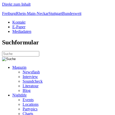
Direkt zum Inhalt
Freiburg
Rhein-Main-Neckar
Stuttgart
Bundesweit
Kontakt
E-Paper
Mediadaten
Suchformular
Magazin
Newsflash
Interview
Soundcheck
Literatour
Blog
Nightlife
Events
Locations
Partypics
Charts