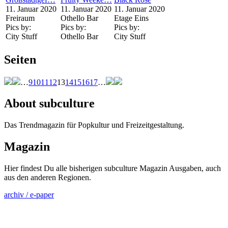
11. Januar 2020
11. Januar 2020
11. Januar 2020
Freiraum
Othello Bar
Etage Eins
Pics by:
Pics by:
Pics by:
City Stuff
Othello Bar
City Stuff
Seiten
…
9
10
11
12
13
14
15
16
17
…
About subculture
Das Trendmagazin für Popkultur und Freizeitgestaltung.
Magazin
Hier findest Du alle bisherigen subculture Magazin Ausgaben, auch
aus den anderen Regionen.
archiv / e-paper