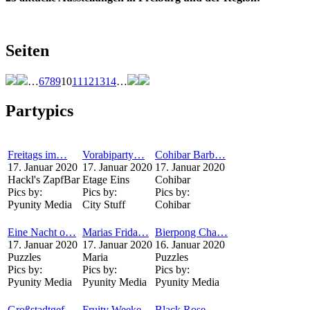
Seiten
…
6
7
8
9
10
11
12
13
14
…
Partypics
Freitags im…
Vorabiparty…
Cohibar Barb…
17. Januar 2020
17. Januar 2020
17. Januar 2020
Hackl's ZapfBar
Etage Eins
Cohibar
Pics by:
Pics by:
Pics by:
Pyunity Media
City Stuff
Cohibar
Eine Nacht o…
Marias Frida…
Bierpong Cha…
17. Januar 2020
17. Januar 2020
16. Januar 2020
Puzzles
Maria
Puzzles
Pics by:
Pics by:
Pics by:
Pyunity Media
Pyunity Media
Pyunity Media
Großstadtgef…
Fruity Weeke…
Black Rose