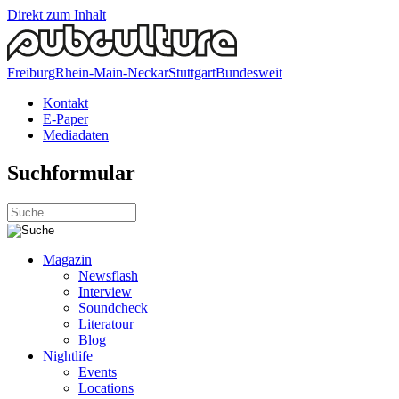
Direkt zum Inhalt
Freiburg
Rhein-Main-Neckar
Stuttgart
Bundesweit
Kontakt
E-Paper
Mediadaten
Suchformular
Magazin
Newsflash
Interview
Soundcheck
Literatour
Blog
Nightlife
Events
Locations