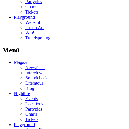
Partypics
Charts
Tickets
Playground
Webstuff
Urban Art
Win!
Trendspotting
Menü
Magazin
Newsflash
Interview
Soundcheck
Literatour
Blog
Nightlife
Events
Locations
Partypics
Charts
Tickets
Playground