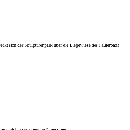
streckt sich der Skulpturenpark über die Liegewiese des Faulerbads –
, sowie vielversprechenden Newcomern.