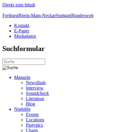
Direkt zum Inhalt
Freiburg
Rhein-Main-Neckar
Stuttgart
Bundesweit
Kontakt
E-Paper
Mediadaten
Suchformular
Magazin
Newsflash
Interview
Soundcheck
Literatour
Blog
Nightlife
Events
Locations
Partypics
Charts