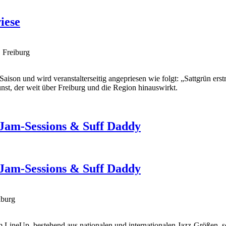
iese
 Freiburg
 Saison und wird veranstalterseitig angepriesen wie folgt: „Sattgrün er
nst, der weit über Freiburg und die Region hinauswirkt.
, Jam-Sessions & Suff Daddy
, Jam-Sessions & Suff Daddy
iburg
nem LineUp, bestehend aus nationalen und internationalen Jazz-Größen