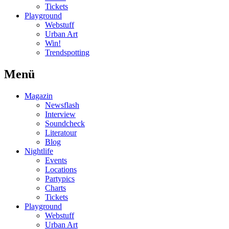
Tickets
Playground
Webstuff
Urban Art
Win!
Trendspotting
Menü
Magazin
Newsflash
Interview
Soundcheck
Literatour
Blog
Nightlife
Events
Locations
Partypics
Charts
Tickets
Playground
Webstuff
Urban Art