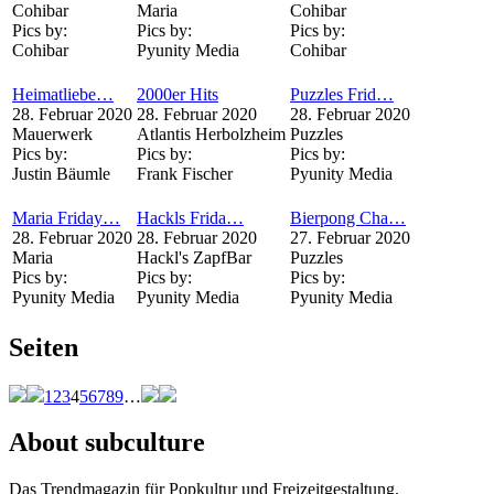
Cohibar
Maria
Cohibar
Pics by:
Pics by:
Pics by:
Cohibar
Pyunity Media
Cohibar
Heimatliebe…
2000er Hits
Puzzles Frid…
28. Februar 2020
28. Februar 2020
28. Februar 2020
Mauerwerk
Atlantis Herbolzheim
Puzzles
Pics by:
Pics by:
Pics by:
Justin Bäumle
Frank Fischer
Pyunity Media
Maria Friday…
Hackls Frida…
Bierpong Cha…
28. Februar 2020
28. Februar 2020
27. Februar 2020
Maria
Hackl's ZapfBar
Puzzles
Pics by:
Pics by:
Pics by:
Pyunity Media
Pyunity Media
Pyunity Media
Seiten
1
2
3
4
5
6
7
8
9
…
About subculture
Das Trendmagazin für Popkultur und Freizeitgestaltung.