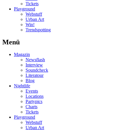
Tickets
Playground
Webstuff
Urban Art
Win!
Trendspotting
Menü
Magazin
Newsflash
Interview
Soundcheck
Literatour
Blog
Nightlife
Events
Locations
Partypics
Charts
Tickets
Playground
Webstuff
Urban Art