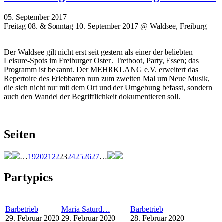
05. September 2017
Freitag 08. & Sonntag 10. September 2017 @ Waldsee, Freiburg
Der Waldsee gilt nicht erst seit gestern als einer der beliebten
Leisure-Spots im Freiburger Osten. Tretboot, Party, Essen; das
Programm ist bekannt. Der MEHRKLANG e.V. erweitert das
Repertoire des Erlebbaren nun zum zweiten Mal um Neue Musik,
die sich nicht nur mit dem Ort und der Umgebung befasst, sondern
auch den Wandel der Begrifflichkeit dokumentieren soll.
Seiten
…
19
20
21
22
23
24
25
26
27
…
Partypics
Barbetrieb
Maria Saturd…
Barbetrieb
29. Februar 2020
29. Februar 2020
28. Februar 2020