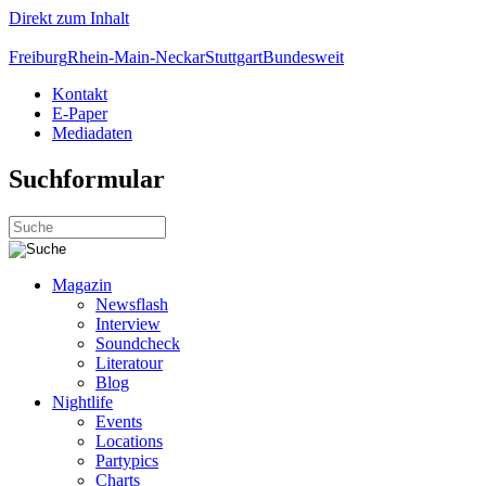
Direkt zum Inhalt
Freiburg
Rhein-Main-Neckar
Stuttgart
Bundesweit
Kontakt
E-Paper
Mediadaten
Suchformular
Magazin
Newsflash
Interview
Soundcheck
Literatour
Blog
Nightlife
Events
Locations
Partypics
Charts