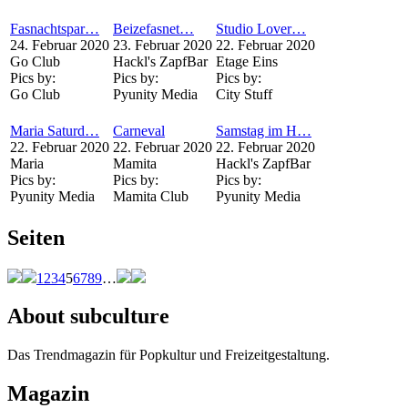
Fasnachtspar…
Beizefasnet…
Studio Lover…
24. Februar 2020
23. Februar 2020
22. Februar 2020
Go Club
Hackl's ZapfBar
Etage Eins
Pics by:
Pics by:
Pics by:
Go Club
Pyunity Media
City Stuff
Maria Saturd…
Carneval
Samstag im H…
22. Februar 2020
22. Februar 2020
22. Februar 2020
Maria
Mamita
Hackl's ZapfBar
Pics by:
Pics by:
Pics by:
Pyunity Media
Mamita Club
Pyunity Media
Seiten
1
2
3
4
5
6
7
8
9
…
About subculture
Das Trendmagazin für Popkultur und Freizeitgestaltung.
Magazin