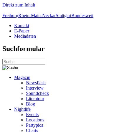
Direkt zum Inhalt
Freiburg
Rhein-Main-Neckar
Stuttgart
Bundesweit
Kontakt
E-Paper
Mediadaten
Suchformular
Magazin
Newsflash
Interview
Soundcheck
Literatour
Blog
Nightlife
Events
Locations
Partypics
Charts