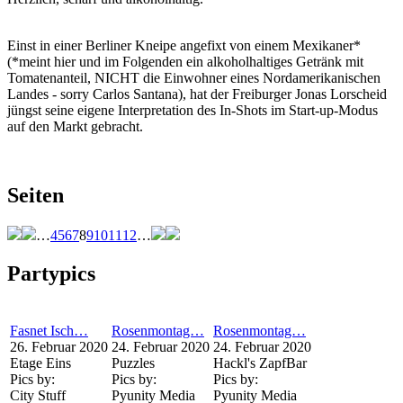
Einst in einer Berliner Kneipe angefixt von einem Mexikaner*
(*meint hier und im Folgenden ein alkoholhaltiges Getränk mit
Tomatenanteil, NICHT die Einwohner eines Nordamerikanischen
Landes - sorry Carlos Santana), hat der Freiburger Jonas Lorscheid
jüngst seine eigene Interpretation des In-Shots im Start-up-Modus
auf den Markt gebracht.
Seiten
…
4
5
6
7
8
9
10
11
12
…
Partypics
Fasnet Isch…
Rosenmontag…
Rosenmontag…
26. Februar 2020
24. Februar 2020
24. Februar 2020
Etage Eins
Puzzles
Hackl's ZapfBar
Pics by:
Pics by:
Pics by:
City Stuff
Pyunity Media
Pyunity Media