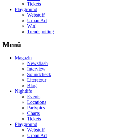
Tickets
Playground
Webstuff
Urban Art
Win!
Trendspotting
Menü
Magazin
Newsflash
Interview
Soundcheck
Literatour
Blog
Nightlife
Events
Locations
Partypics
Charts
Tickets
Playground
Webstuff
Urban Art