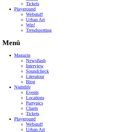
Tickets
Playground
Webstuff
Urban Art
Win!
Trendspotting
Menü
Magazin
Newsflash
Interview
Soundcheck
Literatour
Blog
Nightlife
Events
Locations
Partypics
Charts
Tickets
Playground
Webstuff
Urban Art