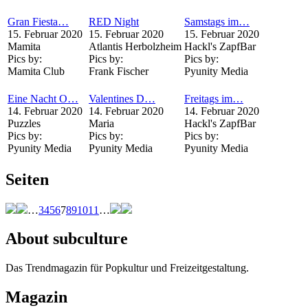
Gran Fiesta…
RED Night
Samstags im…
15. Februar 2020
15. Februar 2020
15. Februar 2020
Mamita
Atlantis Herbolzheim
Hackl's ZapfBar
Pics by:
Pics by:
Pics by:
Mamita Club
Frank Fischer
Pyunity Media
Eine Nacht O…
Valentines D…
Freitags im…
14. Februar 2020
14. Februar 2020
14. Februar 2020
Puzzles
Maria
Hackl's ZapfBar
Pics by:
Pics by:
Pics by:
Pyunity Media
Pyunity Media
Pyunity Media
Seiten
…
3
4
5
6
7
8
9
10
11
…
About subculture
Das Trendmagazin für Popkultur und Freizeitgestaltung.
Magazin