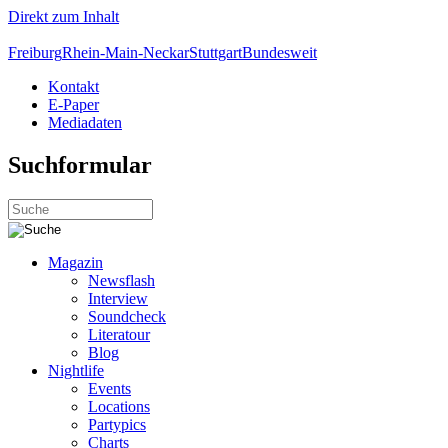
Direkt zum Inhalt
Freiburg
Rhein-Main-Neckar
Stuttgart
Bundesweit
Kontakt
E-Paper
Mediadaten
Suchformular
Magazin
Newsflash
Interview
Soundcheck
Literatour
Blog
Nightlife
Events
Locations
Partypics
Charts