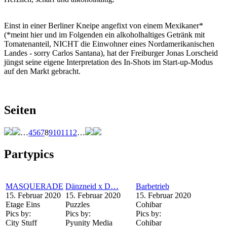
Einst in einer Berliner Kneipe angefixt von einem Mexikaner*
(*meint hier und im Folgenden ein alkoholhaltiges Getränk mit
Tomatenanteil, NICHT die Einwohner eines Nordamerikanischen
Landes - sorry Carlos Santana), hat der Freiburger Jonas Lorscheid
jüngst seine eigene Interpretation des In-Shots im Start-up-Modus
auf den Markt gebracht.
Seiten
…
4
5
6
7
8
9
10
11
12
…
Partypics
MASQUERADE
Dänzneid x D…
Barbetrieb
15. Februar 2020
15. Februar 2020
15. Februar 2020
Etage Eins
Puzzles
Cohibar
Pics by:
Pics by:
Pics by:
City Stuff
Pyunity Media
Cohibar